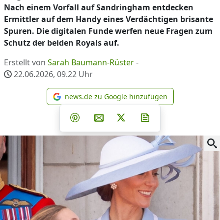
Nach einem Vorfall auf Sandringham entdecken
Ermittler auf dem Handy eines Verdächtigen brisante
Spuren. Die digitalen Funde werfen neue Fragen zum
Schutz der beiden Royals auf.
Erstellt von
Sarah Baumann-Rüster
-
22.06.2026, 09.22
Uhr
news.de zu Google hinzufügen
news.de zu Google hinzufüg
Teilen auf Facebook
Teilen auf Whatsapp
Teilen auf Telegram
Teilen auf Pinterest
Per E-Mail teilen
Post auf X
Newsletter abonni