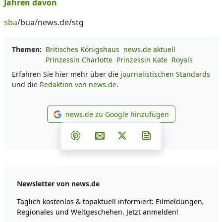
Jahren davon
sba
/bua/news.de/stg
Themen:
Britisches Königshaus
news.de aktuell
Prinzessin Charlotte
Prinzessin Kate
Royals
Erfahren Sie hier mehr über die
journalistischen Standards
und die
Redaktion von news.de.
news.de zu Google hinzufügen
news.de zu Google hinzufüg
Teilen auf Facebook
Teilen auf Whatsapp
Teilen auf Telegram
Teilen auf Pinterest
Per E-Mail teilen
Post auf X
Newsletter abonni
Newsletter von news.de
Täglich kostenlos & topaktuell informiert: Eilmeldungen,
Regionales und Weltgeschehen. Jetzt anmelden!