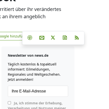
ritiert über ihr verändertes
k an ihrem angeblich
Teilen auf Facebook
Teilen auf Whatsapp
Teilen auf Telegram
Google hinzufügen
Teilen auf Pinterest
Per E-Mail teilen
Post auf X
Newsletter abonniere
RSS
news.de zu Google hinzufügen
Newsletter von news.de
Täglich kostenlos & topaktuell
informiert: Eilmeldungen,
Regionales und Weltgeschehen.
Jetzt anmelden!
Ja, ich stimme der Erhebung,
Verarbeitung und Nutzung meiner