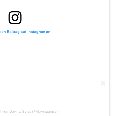
esen Beitrag auf Instagram an
ilt von Davina Geiss (@davinageiss)