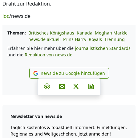
Draht zur Redaktion.
loc
/news.de
Themen:
Britisches Königshaus
Kanada
Meghan Markle
news.de aktuell
Prinz Harry
Royals
Trennung
Erfahren Sie hier mehr über die
journalistischen Standards
und die
Redaktion von news.de.
news.de zu Google hinzufügen
news.de zu Google hinzufüg
Teilen auf Facebook
Teilen auf Whatsapp
Teilen auf Telegram
Teilen auf Pinterest
Per E-Mail teilen
Post auf X
Newsletter abonni
Newsletter von news.de
Täglich kostenlos & topaktuell informiert: Eilmeldungen,
Regionales und Weltgeschehen. Jetzt anmelden!