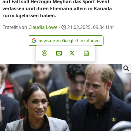
auf Fall soll Herzogin Meghan das Sport-Event
verlassen und ihren Ehemann allein in Kanada
zurückgelassen haben.
Erstellt von
Claudia Löwe
-
21.02.2025, 09.34
Uhr
news.de zu Google hinzufügen
news.de zu Google hinzufüg
Teilen auf Facebook
Teilen auf Whatsapp
Teilen auf Telegram
Teilen auf Pinterest
Per E-Mail teilen
Post auf X
Newsletter abonni