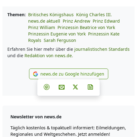
Themen:
Britisches Königshaus
König Charles III.
news.de aktuell
Prinz Andrew
Prinz Edward
Prinz William
Prinzessin Beatrice von York
Prinzessin Eugenie von York
Prinzessin Kate
Royals
Sarah Ferguson
Erfahren Sie hier mehr über die
journalistischen Standards
und die
Redaktion von news.de.
news.de zu Google hinzufügen
news.de zu Google hinzufüg
Teilen auf Facebook
Teilen auf Whatsapp
Teilen auf Telegram
Teilen auf Pinterest
Per E-Mail teilen
Post auf X
Newsletter abonni
Newsletter von news.de
Täglich kostenlos & topaktuell informiert: Eilmeldungen,
Regionales und Weltgeschehen. Jetzt anmelden!