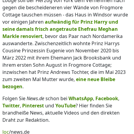
Lodge soll der Herzog von York dem Vernehmen nach
gegen die bescheideneren vier Wände von Frogmore
Cottage tauschen müssen - das Haus in Windsor wurde
vor einigen Jahren
aufwändig für Prinz Harry und
seine damals frisch angetraute Ehefrau Meghan
Markle renoviert
, bevor das Paar nach Nordamerika
auswanderte. Zwischenzeitlich wohnte Prinz Harrys
Cousine Prinzessin Eugenie von November 2020 bis
März 2022 mit ihrem Ehemann Jack Brooksbank und
ihrem ersten Sohn August in Frogmore Cottage;
inzwischen hat Prinz Andrews Tochter, die im Mai 2023
zum zweiten Mal Mutter wurde,
eine neue Bleibe
bezogen
.
Folgen Sie
News.de
schon bei
WhatsApp
,
Facebook
,
Twitter
,
Pinterest
und
YouTube
? Hier finden Sie
brandheiße News, aktuelle Videos und den direkten
Draht zur Redaktion.
loc
/news.de