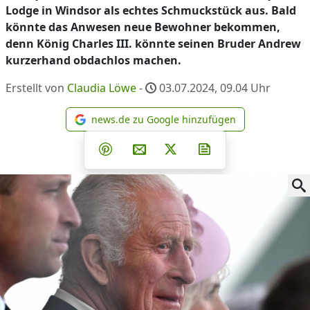
Lodge in Windsor als echtes Schmuckstück aus. Bald
könnte das Anwesen neue Bewohner bekommen,
denn König Charles III. könnte seinen Bruder Andrew
kurzerhand obdachlos machen.
Erstellt von
Claudia Löwe
-
03.07.2024, 09.04
Uhr
news.de zu Google hinzufügen
news.de zu Google hinzufüg
Teilen auf Facebook
Teilen auf Whatsapp
Teilen auf Telegram
Teilen auf Pinterest
Per E-Mail teilen
Post auf X
Newsletter abonni