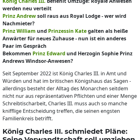
König Charles III.
befiehlt Umzüge: Royale Anwesen
werden neu verteilt
Prinz Andrew
soll raus aus Royal Lodge - wer wird
Nachmieter?
Prinz William
und
Prinzessin Kate
galten als heiße
Anwärter für neues Zuhause - nun ist ein anderes
Paar im Gespräch
Bekommen
Prinz Edward
und Herzogin Sophie Prinz
Andrews Windsor-Anwesen?
Seit September 2022 ist König Charles III. in Amt und
Würden und hat im britischen Königshaus das Sagen -
allerdings besteht der Alltag des Monarchen seitdem
nicht nur aus repräsentativen Pflichten und einer Menge
Schreibtischarbeit, Charles III. muss auch so manche
knifflige Entscheidung treffen, die seinen engsten
Familienkreis betrifft.
König Charles III. schmiedet Pläne:
Seine Verwandtschaft soll umziehen