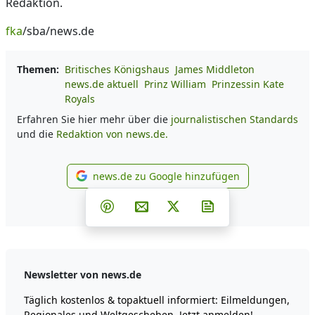
Redaktion.
fka
/sba/news.de
Themen:
Britisches Königshaus
James Middleton
news.de aktuell
Prinz William
Prinzessin Kate
Royals
Erfahren Sie hier mehr über die
journalistischen Standards
und die
Redaktion von news.de.
news.de zu Google hinzufügen
news.de zu Google hinzufüg
Teilen auf Facebook
Teilen auf Whatsapp
Teilen auf Telegram
Teilen auf Pinterest
Per E-Mail teilen
Post auf X
Newsletter abonni
Newsletter von news.de
Täglich kostenlos & topaktuell informiert: Eilmeldungen,
Regionales und Weltgeschehen. Jetzt anmelden!