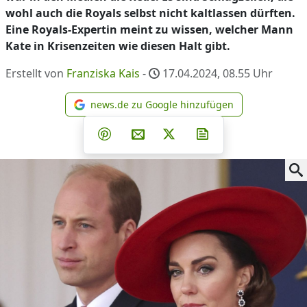
wohl auch die Royals selbst nicht kaltlassen dürften.
Eine Royals-Expertin meint zu wissen, welcher Mann
Kate in Krisenzeiten wie diesen Halt gibt.
Erstellt von
Franziska Kais
-
17.04.2024, 08.55
Uhr
news.de zu Google hinzufügen
news.de zu Google hinzufüg
Teilen auf Facebook
Teilen auf Whatsapp
Teilen auf Telegram
Teilen auf Pinterest
Per E-Mail teilen
Post auf X
Newsletter abonni