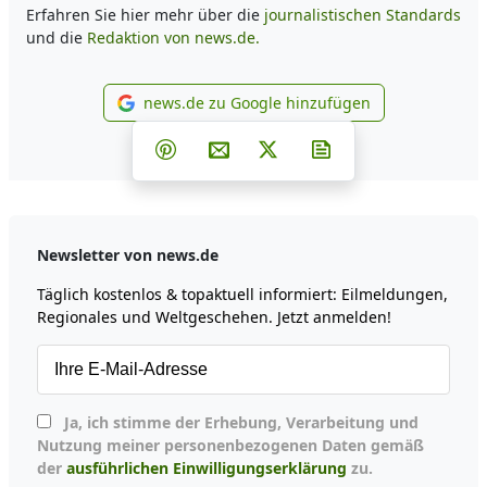
Erfahren Sie hier mehr über die
journalistischen Standards
und die
Redaktion von news.de.
news.de zu Google hinzufügen
news.de zu Google hinzufüg
Teilen auf Facebook
Teilen auf Whatsapp
Teilen auf Telegram
Teilen auf Pinterest
Per E-Mail teilen
Post auf X
Newsletter abonni
Newsletter von news.de
Täglich kostenlos & topaktuell informiert: Eilmeldungen,
Regionales und Weltgeschehen. Jetzt anmelden!
Ja, ich stimme der Erhebung, Verarbeitung und
Nutzung meiner personenbezogenen Daten gemäß
der
ausführlichen Einwilligungserklärung
zu.