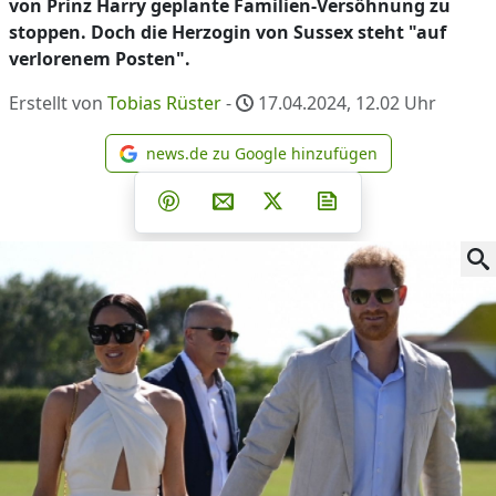
von Prinz Harry geplante Familien-Versöhnung zu
stoppen. Doch die Herzogin von Sussex steht "auf
verlorenem Posten".
Erstellt von
Tobias Rüster
-
17.04.2024, 12.02
Uhr
news.de zu Google hinzufügen
news.de zu Google hinzufüg
Teilen auf Facebook
Teilen auf Whatsapp
Teilen auf Telegram
Teilen auf Pinterest
Per E-Mail teilen
Post auf X
Newsletter abonni