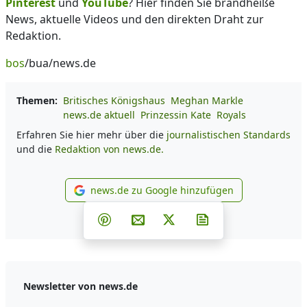
Pinterest
und
YouTube
? Hier finden Sie brandheiße
News, aktuelle Videos und den direkten Draht zur
Redaktion.
bos
/bua/news.de
Themen:
Britisches Königshaus
Meghan Markle
news.de aktuell
Prinzessin Kate
Royals
Erfahren Sie hier mehr über die
journalistischen Standards
und die
Redaktion von news.de.
news.de zu Google hinzufügen
news.de zu Google hinzufüg
Teilen auf Facebook
Teilen auf Whatsapp
Teilen auf Telegram
Teilen auf Pinterest
Per E-Mail teilen
Post auf X
Newsletter abonni
Newsletter von news.de