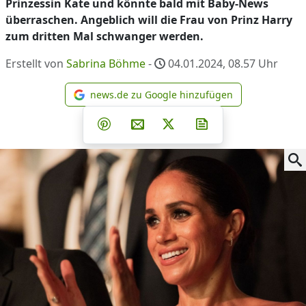
Prinzessin Kate und könnte bald mit Baby-News
überraschen. Angeblich will die Frau von Prinz Harry
zum dritten Mal schwanger werden.
Erstellt von
Sabrina Böhme
-
04.01.2024, 08.57
Uhr
news.de zu Google hinzufügen
news.de zu Google hinzufüg
Teilen auf Facebook
Teilen auf Whatsapp
Teilen auf Telegram
Teilen auf Pinterest
Per E-Mail teilen
Post auf X
Newsletter abonni