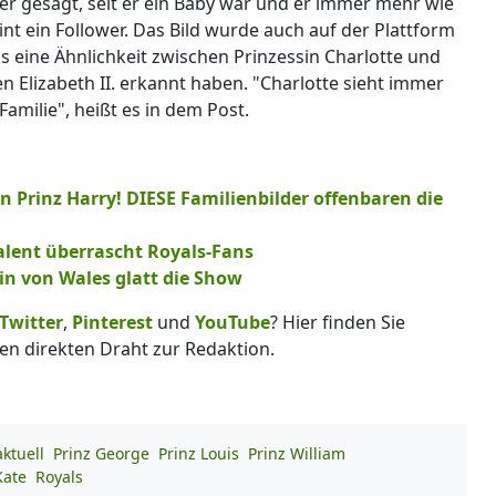
er gesagt, seit er ein Baby war und er immer mehr wie
nt ein Follower. Das Bild wurde auch auf der Plattform
ans eine Ähnlichkeit zwischen Prinzessin Charlotte und
 Elizabeth II. erkannt haben. "Charlotte sieht immer
amilie", heißt es in dem Post.
Prinz Harry! DIESE Familienbilder offenbaren die
alent überrascht Royals-Fans
sin von Wales glatt die Show
Twitter
,
Pinterest
und
YouTube
? Hier finden Sie
en direkten Draht zur Redaktion.
ktuell
Prinz George
Prinz Louis
Prinz William
Kate
Royals