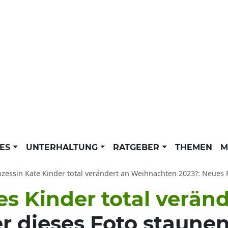
LES
UNTERHALTUNG
RATGEBER
THEMEN
M
zessin Kate Kinder total verändert an Weihnachten 2023?: Neues Foto Prinzess
es Kinder total verän
r dieses Foto staune