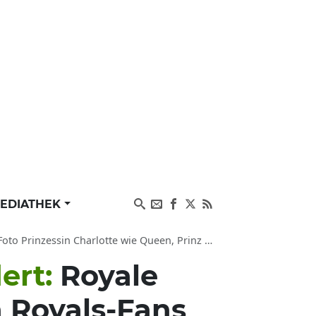
EDIATHEK
in Charlotte wie Queen, Prinz George, Prinz Louis
dert:
Royale
n Royals-Fans