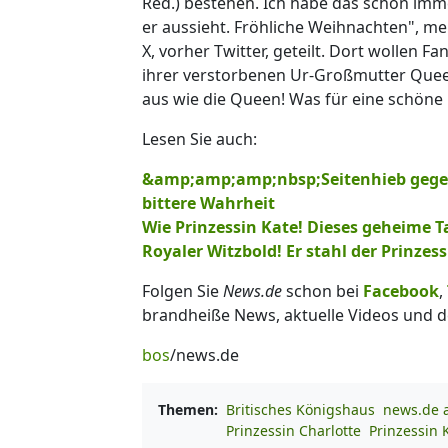
Red.) bestehen. Ich habe das schon imm
er aussieht. Fröhliche Weihnachten", mei
X, vorher Twitter, geteilt. Dort wollen F
ihrer verstorbenen Ur-Großmutter Queen
aus wie die Queen! Was für eine schöne F
Lesen Sie auch:
&amp;amp;amp;nbsp;Seitenhieb gegen 
bittere Wahrheit
Wie Prinzessin Kate! Dieses geheime T
Royaler Witzbold! Er stahl der Prinzes
Folgen Sie
News.de
schon bei
Facebook
,
brandheiße News, aktuelle Videos und d
bos
/news.de
Themen:
Britisches Königshaus
news.de a
Prinzessin Charlotte
Prinzessin 