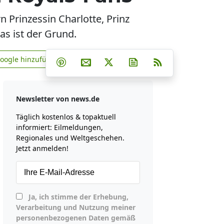
n Prinzessin Charlotte, Prinz
as ist der Grund.
Teilen auf Facebook
Teilen auf Whatsapp
Teilen auf Telegram
Google hinzufügen
Teilen auf Pinterest
Per E-Mail teilen
Post auf X
Newsletter abonniere
RSS
news.de zu Google hinzufügen
Newsletter von news.de
Täglich kostenlos & topaktuell
informiert: Eilmeldungen,
Regionales und Weltgeschehen.
Jetzt anmelden!
Ja, ich stimme der Erhebung,
Verarbeitung und Nutzung meiner
personenbezogenen Daten gemäß