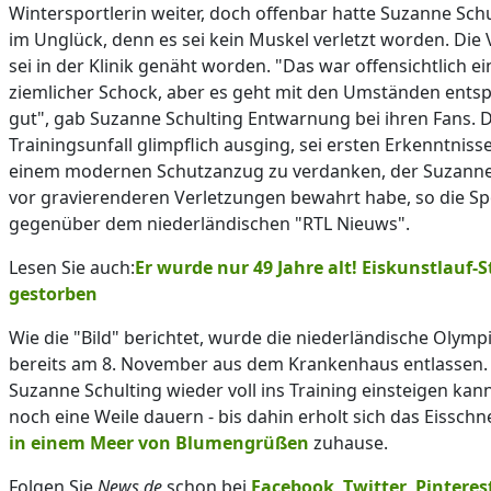
Wintersportlerin weiter, doch offenbar hatte Suzanne Sch
im Unglück, denn es sei kein Muskel verletzt worden. Die
sei in der Klinik genäht worden. "Das war offensichtlich ei
ziemlicher Schock, aber es geht mit den Umständen ents
gut", gab Suzanne Schulting Entwarnung bei ihren Fans. 
Trainingsunfall glimpflich ausging, sei ersten Erkenntniss
einem modernen Schutzanzug zu verdanken, der Suzanne
vor gravierenderen Verletzungen bewahrt habe, so die Sp
gegenüber dem niederländischen "RTL Nieuws".
Lesen Sie auch:
Er wurde nur 49 Jahre alt! Eiskunstlauf-S
gestorben
Wie die "Bild" berichtet, wurde die niederländische Olymp
bereits am 8. November aus dem Krankenhaus entlassen. 
Suzanne Schulting wieder voll ins Training einsteigen kann
noch eine Weile dauern - bis dahin erholt sich das Eisschne
in einem Meer von Blumengrüßen
zuhause.
Folgen Sie
News.de
schon bei
Facebook
,
Twitter
,
Pinteres