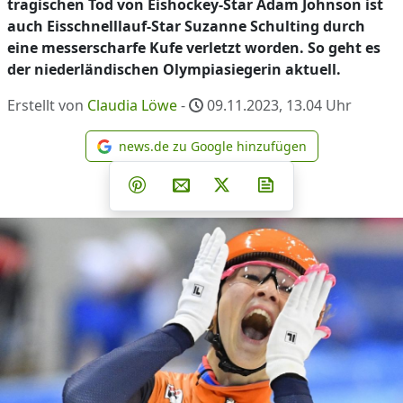
tragischen Tod von Eishockey-Star Adam Johnson ist
auch Eisschnelllauf-Star Suzanne Schulting durch
eine messerscharfe Kufe verletzt worden. So geht es
der niederländischen Olympiasiegerin aktuell.
Erstellt von
Claudia Löwe
-
09.11.2023, 13.04
Uhr
news.de zu Google hinzufügen
news.de zu Google hinzufüg
Teilen auf Facebook
Teilen auf Whatsapp
Teilen auf Telegram
Teilen auf Pinterest
Per E-Mail teilen
Post auf X
Newsletter abonni