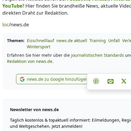
YouTube
? Hier finden Sie brandheiße News, aktuelle Vid
direkten Draht zur Redaktion.
loc
/news.de
Themen:
Eisschnelllauf
news.de aktuell
Training
Unfall
Verl
Wintersport
Erfahren Sie hier mehr über die
journalistischen Standards
und
Redaktion von news.de.
Teilen auf Fa
Teilen 
T
news.de zu Google hinzufügen
Teilen auf Pint
Per E-Ma
Po
news.de zu Google hinzufügen
Newsletter von news.de
Täglich kostenlos & topaktuell informiert: Eilmeldungen, Reg
und Weltgeschehen. Jetzt anmelden!