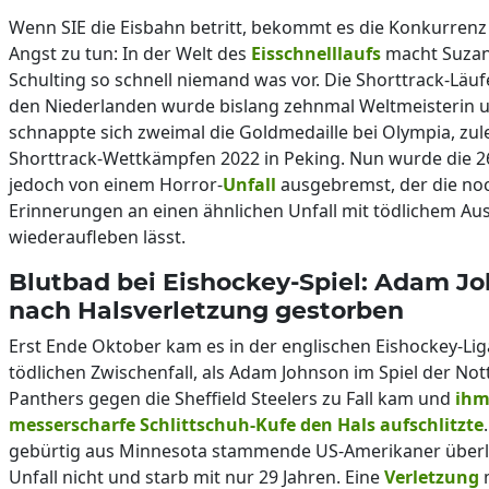
Wenn SIE die Eisbahn betritt, bekommt es die Konkurrenz
Angst zu tun: In der Welt des
Eisschnelllaufs
macht Suza
Schulting so schnell niemand was vor. Die Shorttrack-Läuf
den Niederlanden wurde bislang zehnmal Weltmeisterin 
schnappte sich zweimal die Goldmedaille bei Olympia, zule
Shorttrack-Wettkämpfen 2022 in Peking. Nun wurde die 26
jedoch von einem Horror-
Unfall
ausgebremst, der die no
Erinnerungen an einen ähnlichen Unfall mit tödlichem A
wiederaufleben lässt.
Blutbad bei Eishockey-Spiel: Adam J
nach Halsverletzung gestorben
Erst Ende Oktober kam es in der englischen Eishockey-Li
tödlichen Zwischenfall, als Adam Johnson im Spiel der No
Panthers gegen die Sheffield Steelers zu Fall kam und
ihm
messerscharfe Schlittschuh-Kufe den Hals aufschlitzte
gebürtig aus Minnesota stammende US-Amerikaner überl
Unfall nicht und starb mit nur 29 Jahren. Eine
Verletzung
m