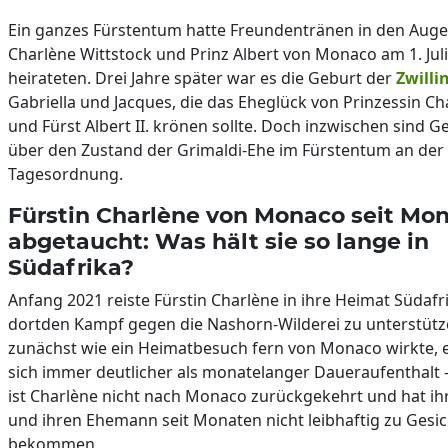
Ein ganzes Fürstentum hatte Freundentränen in den Augen
Charlène Wittstock und Prinz Albert von Monaco am 1. Jul
heirateten. Drei Jahre später war es die Geburt der
Zwilli
Gabriella und Jacques, die das Eheglück von Prinzessin Ch
und Fürst Albert II. krönen sollte. Doch inzwischen sind G
über den Zustand der Grimaldi-Ehe im Fürstentum an der
Tagesordnung.
Fürstin Charlène von Monaco seit Mo
abgetaucht: Was hält sie so lange in
Südafrika?
Anfang 2021 reiste Fürstin Charlène in ihre Heimat Südafr
dortden Kampf gegen die Nashorn-Wilderei zu unterstütz
zunächst wie ein Heimatbesuch fern von Monaco wirkte,
sich immer deutlicher als monatelanger Daueraufenthalt -
ist Charlène nicht nach Monaco zurückgekehrt und hat ih
und ihren Ehemann seit Monaten nicht leibhaftig zu Gesic
bekommen.