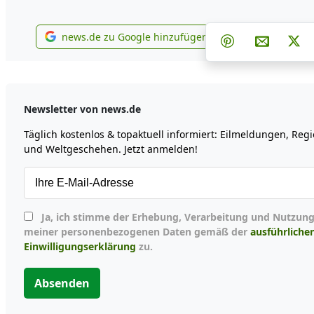
Teilen auf Fa
Teilen 
Te
news.de zu Google hinzufügen
Teilen auf Pint
Per E-Mai
Po
news.de zu Google hinzufügen
Newsletter von news.de
Täglich kostenlos & topaktuell informiert: Eilmeldungen, Reg
und Weltgeschehen. Jetzt anmelden!
Ja, ich stimme der Erhebung, Verarbeitung und Nutzung
meiner personenbezogenen Daten gemäß der
ausführliche
Einwilligungserklärung
zu.
Absenden