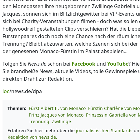
den Monegassen ihre neugeborenen Zwillinge Gabriella 
Jacques, sonnen sich im Blitzlichtgewitter bei VIP-Events 
sich bei Charity-Veranstaltungen filmen - doch was sollen 
hollywoodreif gestalteten Clips verschleiern? Hat die Lieb
Fürstenpaares doch noch eine Chance nach der räumlich
Trennung? Bleibt abzuwarten, welche Szenen sich bei der
der genesenen Monaco-Fürstin im Palast abspielen...
Folgen Sie
News.de
schon bei
Facebook
und
YouTube
? Hie
Sie brandheiße News, aktuelle Videos, tolle Gewinnspiele
direkten Draht zur Redaktion.
loc
/news.de/dpa
Themen:
Fürst Albert II. von Monaco
Fürstin Charlène von M
Prinz Jacques von Monaco
Prinzessin Gabriella von
Trennung
Zwillinge
Erfahren Sie hier mehr über die
journalistischen Standards
und
Redaktion von news.de.