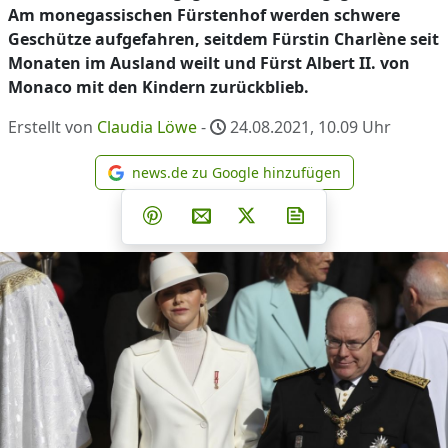
Am monegassischen Fürstenhof werden schwere
Geschütze aufgefahren, seitdem Fürstin Charlène seit
Monaten im Ausland weilt und Fürst Albert II. von
Monaco mit den Kindern zurückblieb.
Erstellt von
Claudia Löwe
-
24.08.2021, 10.09
Uhr
news.de zu Google hinzufügen
news.de zu Google hinzufüg
Teilen auf Facebook
Teilen auf Whatsapp
Teilen auf Telegram
Teilen auf Pinterest
Per E-Mail teilen
Post auf X
Newsletter abonni