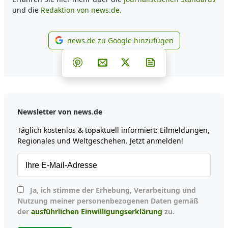
und die
Redaktion von news.de.
news.de zu Google hinzufügen
news.de zu Google hinzufüg
Teilen auf Facebook
Teilen auf Whatsapp
Teilen auf Telegram
Teilen auf Pinterest
Per E-Mail teilen
Post auf X
Newsletter abonni
Newsletter von news.de
Täglich kostenlos & topaktuell informiert: Eilmeldungen,
Regionales und Weltgeschehen. Jetzt anmelden!
Ja, ich stimme der Erhebung, Verarbeitung und
Nutzung meiner personenbezogenen Daten gemäß
der
ausführlichen Einwilligungserklärung
zu.