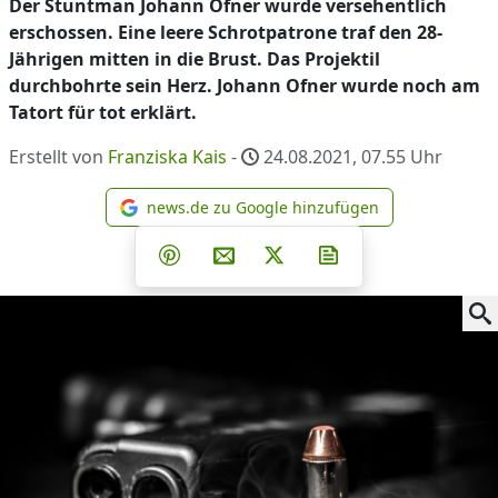
Der Stuntman Johann Ofner wurde versehentlich
erschossen. Eine leere Schrotpatrone traf den 28-
Jährigen mitten in die Brust. Das Projektil
durchbohrte sein Herz. Johann Ofner wurde noch am
Tatort für tot erklärt.
Erstellt von
Franziska Kais
-
24.08.2021, 07.55
Uhr
news.de zu Google hinzufügen
news.de zu Google hinzufüg
Teilen auf Facebook
Teilen auf Whatsapp
Teilen auf Telegram
Teilen auf Pinterest
Per E-Mail teilen
Post auf X
Newsletter abonni