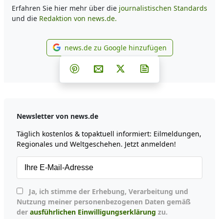
Erfahren Sie hier mehr über die
journalistischen Standards
und die
Redaktion von news.de.
news.de zu Google hinzufügen
news.de zu Google hinzufüg
Teilen auf Facebook
Teilen auf Whatsapp
Teilen auf Telegram
Teilen auf Pinterest
Per E-Mail teilen
Post auf X
Newsletter abonni
Newsletter von news.de
Täglich kostenlos & topaktuell informiert: Eilmeldungen,
Regionales und Weltgeschehen. Jetzt anmelden!
Ja, ich stimme der Erhebung, Verarbeitung und
Nutzung meiner personenbezogenen Daten gemäß
der
ausführlichen Einwilligungserklärung
zu.