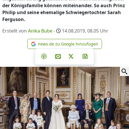
der Königsfamilie können miteinander. So auch Prinz
Philip und seine ehemalige Schwiegertochter Sarah
Ferguson.
Erstellt von
Anika Bube
-
14.08.2019, 08.05
Uhr
news.de zu Google hinzufügen
news.de zu Google hinzufüg
Teilen auf Facebook
Teilen auf Whatsapp
Teilen auf Telegram
Teilen auf Pinterest
Per E-Mail teilen
Post auf X
Newsletter abonni