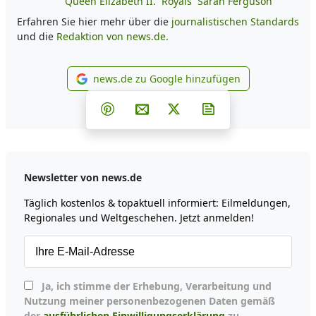
Queen Elizabeth II.
Royals
Sarah Ferguson
Erfahren Sie hier mehr über die
journalistischen Standards
und die
Redaktion von news.de.
news.de zu Google hinzufügen
news.de zu Google hinzufüg
Teilen auf Facebook
Teilen auf Whatsapp
Teilen auf Telegram
Teilen auf Pinterest
Per E-Mail teilen
Post auf X
Newsletter abonni
Newsletter von news.de
Täglich kostenlos & topaktuell informiert: Eilmeldungen,
Regionales und Weltgeschehen. Jetzt anmelden!
Ja, ich stimme der Erhebung, Verarbeitung und
Nutzung meiner personenbezogenen Daten gemäß
der
ausführlichen Einwilligungserklärung
zu.