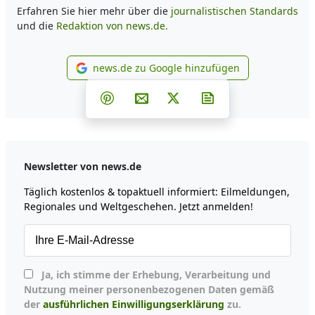
Erfahren Sie hier mehr über die
journalistischen Standards
und die
Redaktion von news.de.
news.de zu Google hinzufügen
news.de zu Google hinzufüg
Teilen auf Facebook
Teilen auf Whatsapp
Teilen auf Telegram
Teilen auf Pinterest
Per E-Mail teilen
Post auf X
Newsletter abonni
Newsletter von news.de
Täglich kostenlos & topaktuell informiert: Eilmeldungen,
Regionales und Weltgeschehen. Jetzt anmelden!
Ja, ich stimme der Erhebung, Verarbeitung und
Nutzung meiner personenbezogenen Daten gemäß
der
ausführlichen Einwilligungserklärung
zu.