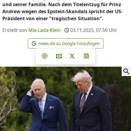
und seiner Familie. Nach dem Titelentzug für Prinz
Andrew wegen des Epstein-Skandals spricht der US-
Präsident von einer "tragischen Situation".
Erstellt von
Mia Lada-Klein
-
03.11.2025, 07.56
Uhr
news.de zu Google hinzufügen
news.de zu Google hinzufüg
Teilen auf Facebook
Teilen auf Whatsapp
Teilen auf Telegram
Teilen auf Pinterest
Per E-Mail teilen
Post auf X
Newsletter abonni