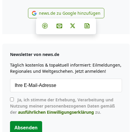
news.de zu Google hinzufügen
news.de zu Google hinzufüg
Teilen auf Facebook
Teilen auf Whatsapp
Teilen auf Telegram
Teilen auf Pinterest
Per E-Mail teilen
Post auf X
Newsletter abonni
Newsletter von news.de
Täglich kostenlos & topaktuell informiert: Eilmeldungen,
Regionales und Weltgeschehen. Jetzt anmelden!
Ja, ich stimme der Erhebung, Verarbeitung und
Nutzung meiner personenbezogenen Daten gemäß
der
ausführlichen Einwilligungserklärung
zu.
Absenden