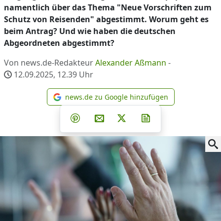
namentlich über das Thema "Neue Vorschriften zum
Schutz von Reisenden" abgestimmt. Worum geht es
beim Antrag? Und wie haben die deutschen
Abgeordneten abgestimmt?
Von news.de-Redakteur
Alexander Aßmann
-
12.09.2025, 12.39
Uhr
news.de zu Google hinzufügen
news.de zu Google hinzufüg
Teilen auf Facebook
Teilen auf Whatsapp
Teilen auf Telegram
Teilen auf Pinterest
Per E-Mail teilen
Post auf X
Newsletter abonni