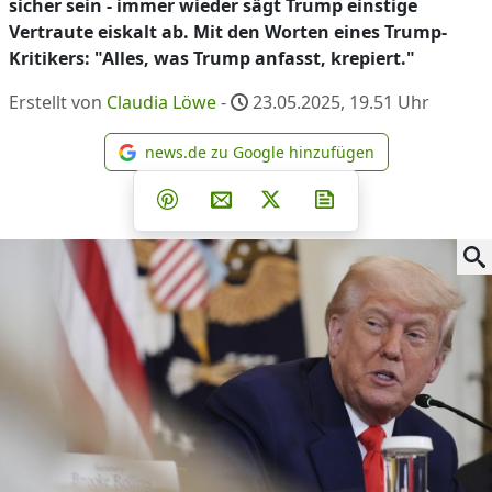
sicher sein - immer wieder sägt Trump einstige
Vertraute eiskalt ab. Mit den Worten eines Trump-
Kritikers: "Alles, was Trump anfasst, krepiert."
Erstellt von
Claudia Löwe
-
23.05.2025, 19.51
Uhr
news.de zu Google hinzufügen
news.de zu Google hinzufüg
Teilen auf Facebook
Teilen auf Whatsapp
Teilen auf Telegram
Teilen auf Pinterest
Per E-Mail teilen
Post auf X
Newsletter abonni