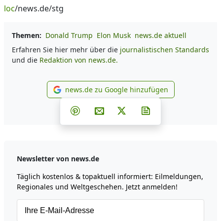
loc
/news.de/stg
Themen:
Donald Trump
Elon Musk
news.de aktuell
Erfahren Sie hier mehr über die
journalistischen Standards
und die
Redaktion von news.de.
news.de zu Google hinzufügen
news.de zu Google hinzufüg
Teilen auf Facebook
Teilen auf Whatsapp
Teilen auf Telegram
Teilen auf Pinterest
Per E-Mail teilen
Post auf X
Newsletter abonni
Newsletter von news.de
Täglich kostenlos & topaktuell informiert: Eilmeldungen,
Regionales und Weltgeschehen. Jetzt anmelden!