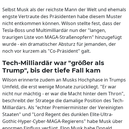
Selbst Musk als der reichste Mann der Welt und ehemals
engste Vertraute des Präsidenten habe diesem Muster
nicht entkommen können. Wilson stellte fest, dass der
Tesla-Boss und Multimilliardär nun der "langen,
traurigen Liste von MAGA-Straßenopfern" hinzugefügt
wurde - ein dramatischer Absturz für jemanden, der
noch vor kurzem als "Co-Präsident" galt.
Tech-Milliardär war "größer als
Trump", bis der tiefe Fall kam
Wilson erinnerte zudem an Musks Hochphase in Trumps
Umfeld, die erst wenige Monate zurückliegt. "Er war
nicht nur mächtig - er war die Macht hinter dem Thron",
beschreibt der Stratege die damalige Position des Tech-
Milliardärs. Als "echter Premierminister der Vereinigten
Staaten" und "Lord Regent des dunklen Elite-Ultra-
Gothic-Hyper-Cyber-MAGA-Regierens" habe Musk über
enormen Einfluss verfügt. Elon Musk habe Donald