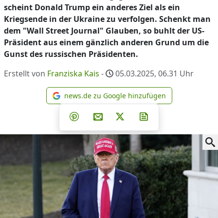
scheint Donald Trump ein anderes Ziel als ein
Kriegsende in der Ukraine zu verfolgen. Schenkt man
dem "Wall Street Journal" Glauben, so buhlt der US-
Präsident aus einem gänzlich anderen Grund um die
Gunst des russischen Präsidenten.
Erstellt von
Franziska Kais
-
05.03.2025, 06.31
Uhr
news.de zu Google hinzufügen
news.de zu Google hinzufüg
Teilen auf Facebook
Teilen auf Whatsapp
Teilen auf Telegram
Teilen auf Pinterest
Per E-Mail teilen
Post auf X
Newsletter abonni