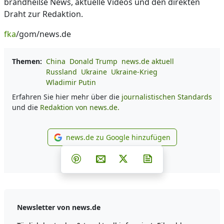
brandheiße News, aktuelle Videos und den direkten
Draht zur Redaktion.
fka
/gom/news.de
Themen:
China
Donald Trump
news.de aktuell
Russland
Ukraine
Ukraine-Krieg
Wladimir Putin
Erfahren Sie hier mehr über die
journalistischen Standards
und die
Redaktion von news.de.
news.de zu Google hinzufügen
news.de zu Google hinzufüg
Teilen auf Facebook
Teilen auf Whatsapp
Teilen auf Telegram
Teilen auf Pinterest
Per E-Mail teilen
Post auf X
Newsletter abonni
Newsletter von news.de