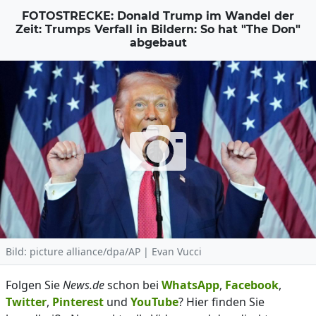
FOTOSTRECKE: Donald Trump im Wandel der
Zeit: Trumps Verfall in Bildern: So hat "The Don"
abgebaut
Bild: picture alliance/dpa/AP | Evan Vucci
Folgen Sie
News.de
schon bei
WhatsApp
,
Facebook
,
Twitter
,
Pinterest
und
YouTube
? Hier finden Sie