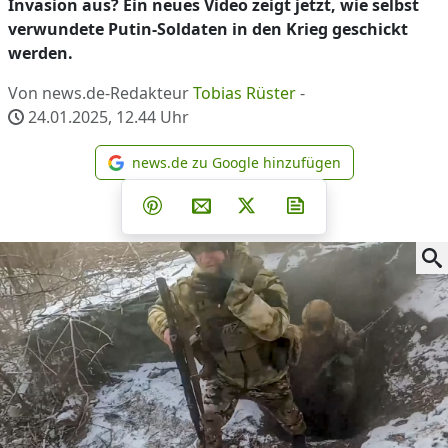
Invasion aus? Ein neues Video zeigt jetzt, wie selbst
verwundete Putin-Soldaten in den Krieg geschickt
werden.
Von news.de-Redakteur
Tobias Rüster
-
24.01.2025, 12.44
Uhr
news.de zu Google hinzufügen
news.de zu Google hinzufüg
Teilen auf Facebook
Teilen auf Whatsapp
Teilen auf Telegram
Teilen auf Pinterest
Per E-Mail teilen
Post auf X
Newsletter abonni