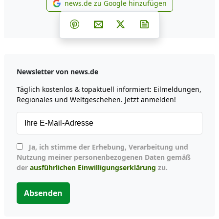
news.de zu Google hinzufügen
news.de zu Google hinzufüg
Teilen auf Facebook
Teilen auf Whatsapp
Teilen auf Telegram
Teilen auf Pinterest
Per E-Mail teilen
Post auf X
Newsletter abonni
Newsletter von news.de
Täglich kostenlos & topaktuell informiert: Eilmeldungen,
Regionales und Weltgeschehen. Jetzt anmelden!
Ja, ich stimme der Erhebung, Verarbeitung und
Nutzung meiner personenbezogenen Daten gemäß
der
ausführlichen Einwilligungserklärung
zu.
Absenden