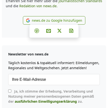
Erfahren Sie hier mehr über die
journalistischen Standards
und die
Redaktion von news.de.
news.de zu Google hinzufügen
news.de zu Google hinzufüg
Teilen auf Facebook
Teilen auf Whatsapp
Teilen auf Telegram
Teilen auf Pinterest
Per E-Mail teilen
Post auf X
Newsletter abonni
Newsletter von news.de
Täglich kostenlos & topaktuell informiert: Eilmeldungen,
Regionales und Weltgeschehen. Jetzt anmelden!
Ja, ich stimme der Erhebung, Verarbeitung und
Nutzung meiner personenbezogenen Daten gemäß
der
ausführlichen Einwilligungserklärung
zu.