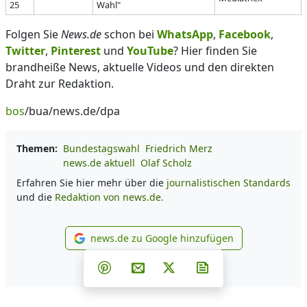
25
Wahl"
Folgen Sie
News.de
schon bei
WhatsApp
,
Facebook
,
Twitter
,
Pinterest
und
YouTube
? Hier finden Sie
brandheiße News, aktuelle Videos und den direkten
Draht zur Redaktion.
bos
/bua/news.de/dpa
Themen:
Bundestagswahl
Friedrich Merz
news.de aktuell
Olaf Scholz
Erfahren Sie hier mehr über die
journalistischen Standards
und die
Redaktion von news.de.
news.de zu Google hinzufügen
news.de zu Google hinzufüg
Teilen auf Facebook
Teilen auf Whatsapp
Teilen auf Telegram
Teilen auf Pinterest
Per E-Mail teilen
Post auf X
Newsletter abonni