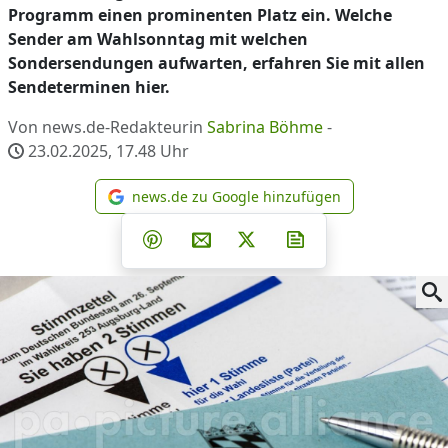
Programm einen prominenten Platz ein. Welche
Sender am Wahlsonntag mit welchen
Sondersendungen aufwarten, erfahren Sie mit allen
Sendeterminen hier.
Von news.de-Redakteurin
Sabrina Böhme
-
23.02.2025, 17.48
Uhr
news.de zu Google hinzufügen
news.de zu Google hinzufüg
Teilen auf Facebook
Teilen auf Whatsapp
Teilen auf Telegram
Teilen auf Pinterest
Per E-Mail teilen
Post auf X
Newsletter abonni