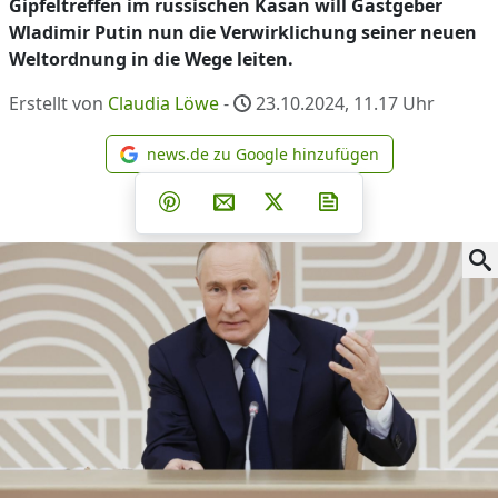
Gipfeltreffen im russischen Kasan will Gastgeber
Wladimir Putin nun die Verwirklichung seiner neuen
Weltordnung in die Wege leiten.
Erstellt von
Claudia Löwe
-
23.10.2024, 11.17
Uhr
news.de zu Google hinzufügen
news.de zu Google hinzufüg
Teilen auf Facebook
Teilen auf Whatsapp
Teilen auf Telegram
Teilen auf Pinterest
Per E-Mail teilen
Post auf X
Newsletter abonni