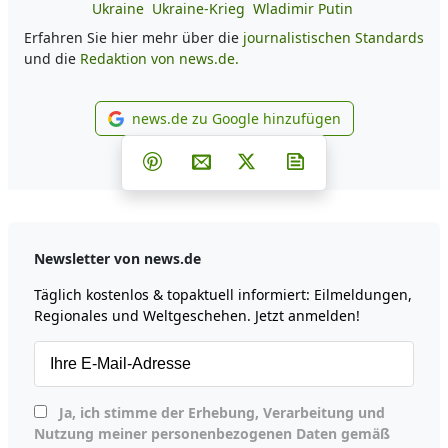
Ukraine
Ukraine-Krieg
Wladimir Putin
Erfahren Sie hier mehr über die
journalistischen Standards
und die
Redaktion von news.de.
news.de zu Google hinzufügen
news.de zu Google hinzufüg
Teilen auf Facebook
Teilen auf Whatsapp
Teilen auf Telegram
Teilen auf Pinterest
Per E-Mail teilen
Post auf X
Newsletter abonni
Newsletter von news.de
Täglich kostenlos & topaktuell informiert: Eilmeldungen,
Regionales und Weltgeschehen. Jetzt anmelden!
Ja, ich stimme der Erhebung, Verarbeitung und
Nutzung meiner personenbezogenen Daten gemäß