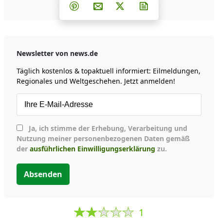
Teilen auf Facebook
Teilen auf Whatsapp
Teilen auf Telegram
Teilen auf Pinterest
Per E-Mail teilen
Post auf X
Newsletter abonni
Newsletter von news.de
Täglich kostenlos & topaktuell informiert: Eilmeldungen,
Regionales und Weltgeschehen. Jetzt anmelden!
Ja, ich stimme der Erhebung, Verarbeitung und
Nutzung meiner personenbezogenen Daten gemäß
der
ausführlichen Einwilligungserklärung
zu.
Absenden
1