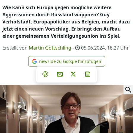
Wie kann sich Europa gegen mögliche weitere
Aggressionen durch Russland wappnen? Guy
Verhofstadt, Europapolitiker aus Belgien, macht dazu
jetzt einen neuen Vorschlag. Er bringt den Aufbau
einer gemeinsamen Verteidigungsunion ins Spiel.
Erstellt von
Martin Gottschling
-
05.06.2024, 16.27
Uhr
news.de zu Google hinzufügen
news.de zu Google hinzufüg
Teilen auf Facebook
Teilen auf Whatsapp
Teilen auf Telegram
Teilen auf Pinterest
Per E-Mail teilen
Post auf X
Newsletter abonni