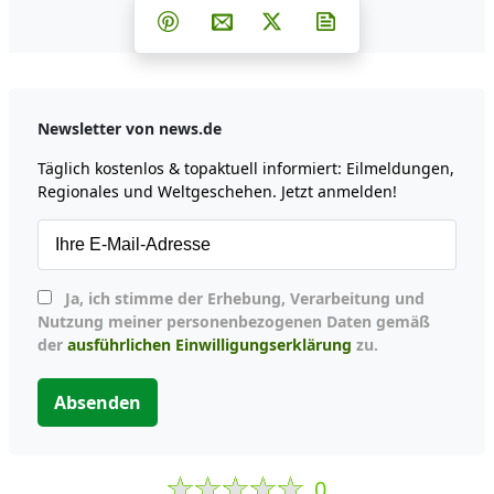
Teilen auf Facebook
Teilen auf Whatsapp
Teilen auf Telegram
Teilen auf Pinterest
Per E-Mail teilen
Post auf X
Newsletter abonni
Newsletter von news.de
Täglich kostenlos & topaktuell informiert: Eilmeldungen,
Regionales und Weltgeschehen. Jetzt anmelden!
Ja, ich stimme der Erhebung, Verarbeitung und
Nutzung meiner personenbezogenen Daten gemäß
der
ausführlichen Einwilligungserklärung
zu.
Absenden
0