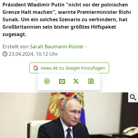
Präsident Wladimir Putin "nicht vor der polnischen
Grenze Halt machen", warnte Premierminister Rishi
Sunak. Um ein solches Szenario zu verhindern, hat
Großbritannien sein bisher größtes Hilfspaket
zugesagt.
Erstellt von
Sarah Baumann-Rüster
-
23.04.2024, 10.12
Uhr
news.de zu Google hinzufügen
news.de zu Google hinzufüg
Teilen auf Facebook
Teilen auf Whatsapp
Teilen auf Telegram
Teilen auf Pinterest
Per E-Mail teilen
Post auf X
Newsletter abonni