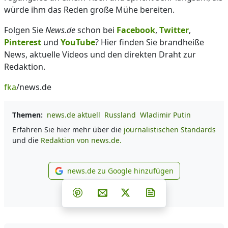
würde ihm das Reden große Mühe bereiten.
Folgen Sie
News.de
schon bei
Facebook
,
Twitter
,
Pinterest
und
YouTube
? Hier finden Sie brandheiße
News, aktuelle Videos und den direkten Draht zur
Redaktion.
fka
/news.de
Themen:
news.de aktuell
Russland
Wladimir Putin
Erfahren Sie hier mehr über die
journalistischen Standards
und die
Redaktion von news.de.
news.de zu Google hinzufügen
news.de zu Google hinzufüg
Teilen auf Facebook
Teilen auf Whatsapp
Teilen auf Telegram
Teilen auf Pinterest
Per E-Mail teilen
Post auf X
Newsletter abonni