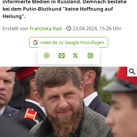
informierte Medien in Russland. Demnach bestehe
bei dem Putin-Bluthund "keine Hoffnung auf
Heilung".
Erstellt von
Franziska Kais
-
23.04.2024, 15.26
Uhr
news.de zu Google hinzufügen
news.de zu Google hinzufüg
Teilen auf Facebook
Teilen auf Whatsapp
Teilen auf Telegram
Teilen auf Pinterest
Per E-Mail teilen
Post auf X
Newsletter abonni