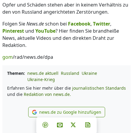
Opfer und Schäden stehen aber in keinem Verhältnis zu
den von Russland angerichteten Zerstörungen.
Folgen Sie
News.de
schon bei
Facebook
,
Twitter
,
Pinterest
und
YouTube
? Hier finden Sie brandheiße
News, aktuelle Videos und den direkten Draht zur
Redaktion.
gom
/rad/news.de/dpa
Themen:
news.de aktuell
Russland
Ukraine
Ukraine-Krieg
Erfahren Sie hier mehr über die
journalistischen Standards
und die
Redaktion von news.de.
news.de zu Google hinzufügen
news.de zu Google hinzufüg
Teilen auf Facebook
Teilen auf Whatsapp
Teilen auf Telegram
Teilen auf Pinterest
Per E-Mail teilen
Post auf X
Newsletter abonni