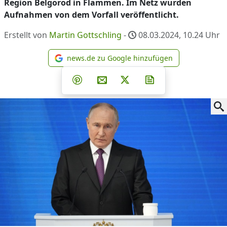
Region Belgorod in Flammen. Im Netz wurden
Aufnahmen von dem Vorfall veröffentlicht.
Erstellt von
Martin Gottschling
-
08.03.2024, 10.24
Uhr
news.de zu Google hinzufügen
news.de zu Google hinzufüg
Teilen auf Facebook
Teilen auf Whatsapp
Teilen auf Telegram
Teilen auf Pinterest
Per E-Mail teilen
Post auf X
Newsletter abonni