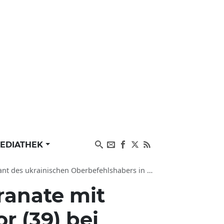
EDIATHEK
ainischen Oberbefehlshabers in die Luft gesprengt
ranate mit
r (39) bei