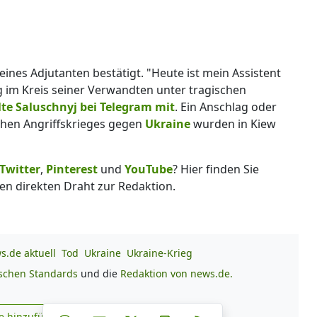
eines Adjutanten bestätigt. "Heute ist mein Assistent
 im Kreis seiner Verwandten unter tragischen
lte Saluschnyj bei Telegram mit
. Ein Anschlag oder
chen Angriffskrieges gegen
Ukraine
wurden in Kiew
Twitter
,
Pinterest
und
YouTube
? Hier finden Sie
en direkten Draht zur Redaktion.
s.de aktuell
Tod
Ukraine
Ukraine-Krieg
ischen Standards
und die
Redaktion von news.de.
Teilen auf Facebook
Teilen auf Whatsapp
Teilen auf Telegram
e hinzufügen