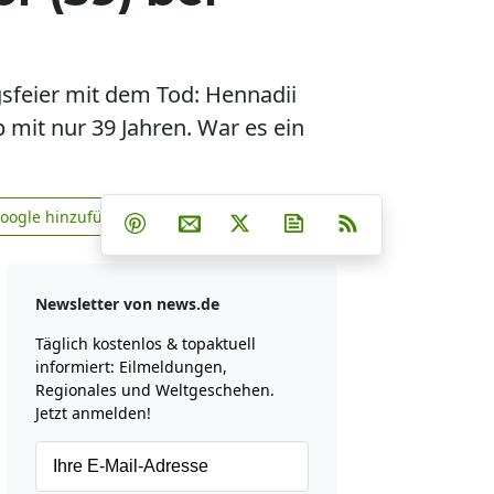
sfeier mit dem Tod: Hennadii
mit nur 39 Jahren. War es ein
Teilen auf Facebook
Teilen auf Whatsapp
Teilen auf Telegram
Google hinzufügen
Teilen auf Pinterest
Per E-Mail teilen
Post auf X
Newsletter abonniere
RSS
news.de zu Google hinzufügen
Newsletter von news.de
Täglich kostenlos & topaktuell
informiert: Eilmeldungen,
Regionales und Weltgeschehen.
Jetzt anmelden!