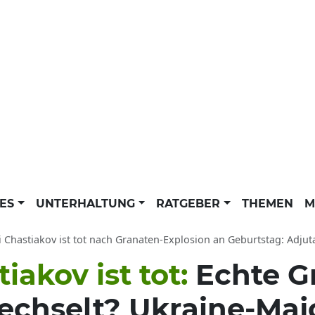
LES
UNTERHALTUNG
RATGEBER
THEMEN
M
Chastiakov ist tot nach Granaten-Explosion an Geburtstag: Adjutant des ukr
iakov ist tot:
Echte G
chselt? Ukraine-Majo