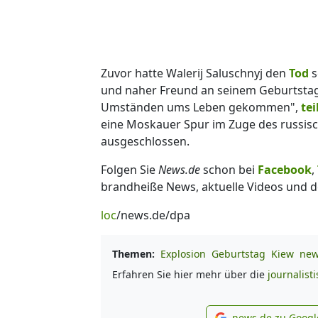
Zuvor hatte Walerij Saluschnyj den
Tod
s
und naher Freund an seinem Geburtstag
Umständen ums Leben gekommen",
tei
eine Moskauer Spur im Zuge des russis
ausgeschlossen.
Folgen Sie
News.de
schon bei
Facebook
,
brandheiße News, aktuelle Videos und d
loc
/news.de/dpa
Themen:
Explosion
Geburtstag
Kiew
new
Erfahren Sie hier mehr über die
journalist
news.de zu Googl