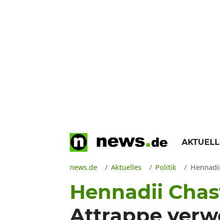
AKTUEL
news.de
Aktuelles
Politik
Hennadii 
Hennadii Chast
Attrappe verwe