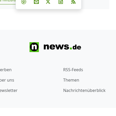
Teilen auf Pinterest
Per E-Mail teilen
Post auf X
Newsletter abonnieren
RSS
s.de zu Google hinzufügen
erben
RSS-Feeds
ber uns
Themen
ewsletter
Nachrichtenüberblick