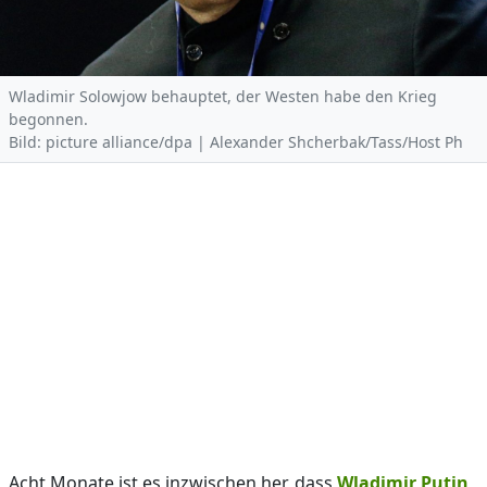
Wladimir Solowjow behauptet, der Westen habe den Krieg
begonnen.
Bild: picture alliance/dpa | Alexander Shcherbak/Tass/Host Ph
Acht Monate ist es inzwischen her, dass
Wladimir Putin