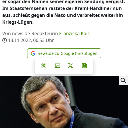
er sogar den Namen seiner eigenen Sendung vergisst.
Im Staatsfernsehen rastete der Kreml-Hardliner nun
aus, schießt gegen die Nato und verbreitet weiterhin
Kriegs-Lügen.
Von news.de-Redakteurin
Franziska Kais
-
13.11.2022, 06.53
Uhr
news.de zu Google hinzufügen
news.de zu Google hinzufüg
Teilen auf Facebook
Teilen auf Whatsapp
Teilen auf Telegram
Teilen auf Pinterest
Per E-Mail teilen
Post auf X
Newsletter abonni