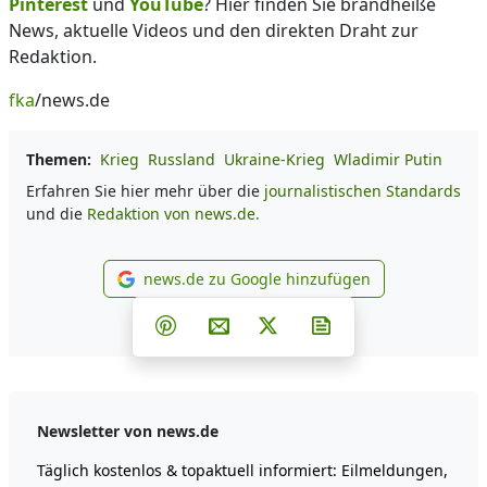
Pinterest
und
YouTube
? Hier finden Sie brandheiße
News, aktuelle Videos und den direkten Draht zur
Redaktion.
fka
/news.de
Themen:
Krieg
Russland
Ukraine-Krieg
Wladimir Putin
Erfahren Sie hier mehr über die
journalistischen Standards
und die
Redaktion von news.de.
news.de zu Google hinzufügen
news.de zu Google hinzufüg
Teilen auf Facebook
Teilen auf Whatsapp
Teilen auf Telegram
Teilen auf Pinterest
Per E-Mail teilen
Post auf X
Newsletter abonni
Newsletter von news.de
Täglich kostenlos & topaktuell informiert: Eilmeldungen,