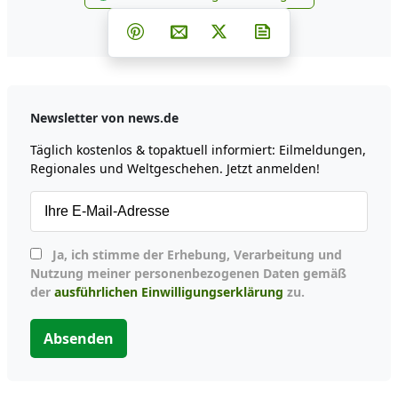
news.de zu Google hinzufüg
Teilen auf Facebook
Teilen auf Whatsapp
Teilen auf Telegram
Teilen auf Pinterest
Per E-Mail teilen
Post auf X
Newsletter abonni
Newsletter von news.de
Täglich kostenlos & topaktuell informiert: Eilmeldungen,
Regionales und Weltgeschehen. Jetzt anmelden!
Ja, ich stimme der Erhebung, Verarbeitung und
Nutzung meiner personenbezogenen Daten gemäß
der
ausführlichen Einwilligungserklärung
zu.
Absenden