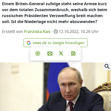
Einem Briten-General zufolge steht seine Armee kurz
vor dem totalen Zusammenbruch, weshalb sich beim
russischen Präsidenten Verzweiflung breit machen
soll. Ist die Niederlage nicht mehr abzuwenden?
Erstellt von
Franziska Kais
-
12.10.2022, 10.26
Uhr
news.de zu Google hinzufügen
news.de zu Google hinzufüg
Teilen auf Facebook
Teilen auf Whatsapp
Teilen auf Telegram
Teilen auf Pinterest
Per E-Mail teilen
Post auf X
Newsletter abonni