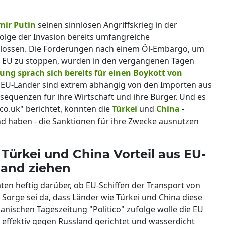
mir Putin
seinen sinnlosen Angriffskrieg in der
folge der Invasion bereits umfangreiche
lossen. Die Forderungen nach einem Öl-Embargo, um
er EU zu stoppen, wurden in den vergangenen Tagen
ung sprach sich bereits für einen Boykott von
 EU-Länder sind extrem abhängig von den Importen aus
sequenzen für ihre Wirtschaft und ihre Bürger. Und es
.co.uk" berichtet, könnten die
Türkei
und
China
-
nd haben - die Sanktionen für ihre Zwecke ausnutzen
 Türkei und China Vorteil aus EU-
land ziehen
aten heftig darüber, ob EU-Schiffen der Transport von
 Sorge sei da, dass Länder wie Türkei und China diese
nischen Tageszeitung "Politico" zufolge wolle die EU
 effektiv gegen Russland gerichtet und wasserdicht