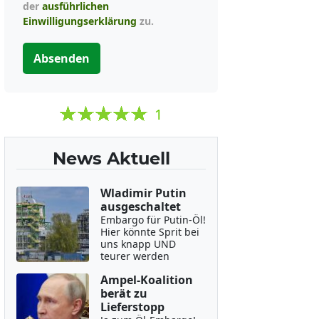
der
ausführlichen
Einwilligungserklärung
zu.
Absenden
1
News Aktuell
Wladimir Putin
ausgeschaltet
Embargo für Putin-Öl!
Hier könnte Sprit bei
uns knapp UND
teurer werden
Ampel-Koalition
berät zu
Lieferstopp