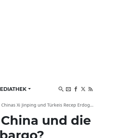
EDIATHEK
nping und Türkeis Recep Erdogan Russland helfen?
 China und die
mbargo?