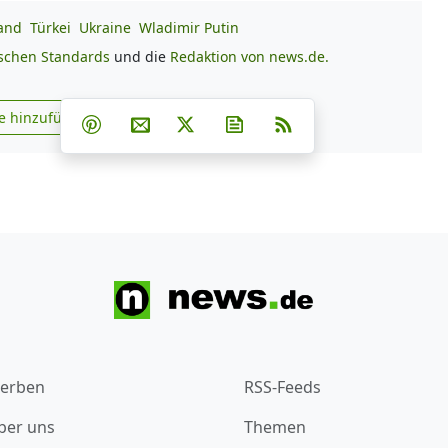
and
Türkei
Ukraine
Wladimir Putin
ischen Standards
und die
Redaktion von news.de.
Teilen auf Facebook
Teilen auf Whatsapp
Teilen auf Telegram
e hinzufügen
Teilen auf Pinterest
Per E-Mail teilen
Post auf X
Newsletter abonnieren
RSS
s.de zu Google hinzufügen
erben
RSS-Feeds
ber uns
Themen