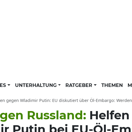
LES
UNTERHALTUNG
RATGEBER
THEMEN
M
n gegen Wladimir Putin: EU diskutiert über Öl-Embargo: Werden Chinas Xi Ji
gen Russland:
Helfen
ir Putin bei EU-Öl-E