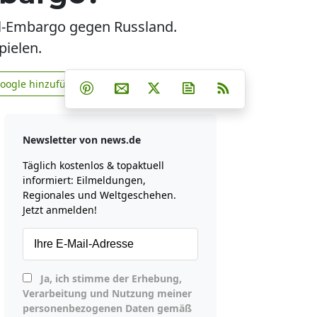
Öl-Embargo gegen Russland.
pielen.
Teilen auf Facebook
Teilen auf Whatsapp
Teilen auf Telegram
Google hinzufügen
Teilen auf Pinterest
Per E-Mail teilen
Post auf X
Newsletter abonniere
RSS
news.de zu Google hinzufügen
Newsletter von news.de
Täglich kostenlos & topaktuell
informiert: Eilmeldungen,
Regionales und Weltgeschehen.
Jetzt anmelden!
Ja, ich stimme der Erhebung,
Verarbeitung und Nutzung meiner
personenbezogenen Daten gemäß