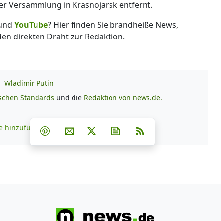
der Versammlung in Krasnojarsk entfernt.
und
YouTube
? Hier finden Sie brandheiße News,
 den direkten Draht zur Redaktion.
g
Wladimir Putin
ischen Standards
und die
Redaktion von news.de.
Teilen auf Facebook
Teilen auf Whatsapp
Teilen auf Telegram
e hinzufügen
Teilen auf Pinterest
Per E-Mail teilen
Post auf X
Newsletter abonnieren
RSS
s.de zu Google hinzufügen