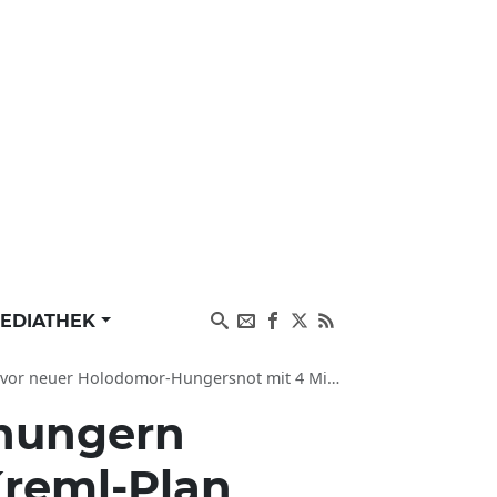
EDIATHEK
uer Holodomor-Hungersnot mit 4 Millionen Toten
hungern
Kreml-Plan