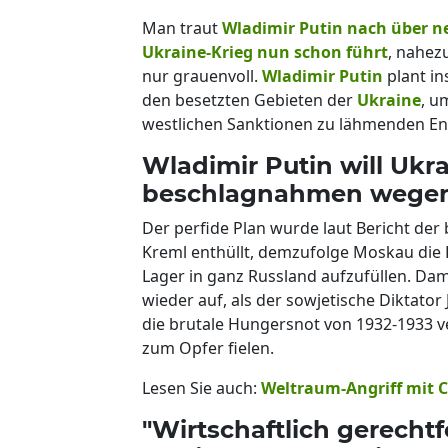
Man traut
Wladimir Putin nach über n
Ukraine-Krieg nun schon führt
, nahez
nur grauenvoll.
Wladimir Putin
plant i
den besetzten Gebieten der
Ukraine
, u
westlichen Sanktionen zu lähmenden E
Wladimir Putin will Ukr
beschlagnahmen wegen
Der perfide Plan wurde laut Bericht der 
Kreml enthüllt, demzufolge Moskau die
Lager in ganz Russland aufzufüllen. D
wieder auf, als der sowjetische Diktator 
die brutale Hungersnot von 1932-1933 v
zum Opfer fielen.
Lesen Sie auch:
Weltraum-Angriff mit C
"Wirtschaftlich gerechtfe