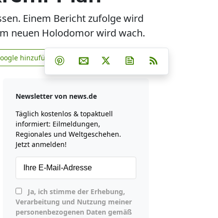
assen. Einem Bericht zufolge wird
nem neuen Holodomor wird wach.
Teilen auf Facebook
Teilen auf Whatsapp
Teilen auf Telegram
Google hinzufügen
Teilen auf Pinterest
Per E-Mail teilen
Post auf X
Newsletter abonniere
RSS
news.de zu Google hinzufügen
Newsletter von news.de
Täglich kostenlos & topaktuell
informiert: Eilmeldungen,
Regionales und Weltgeschehen.
Jetzt anmelden!
Ja, ich stimme der Erhebung,
Verarbeitung und Nutzung meiner
personenbezogenen Daten gemäß