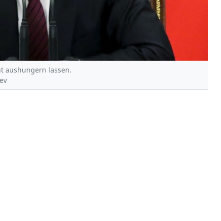
ht aushungern lassen.
yev