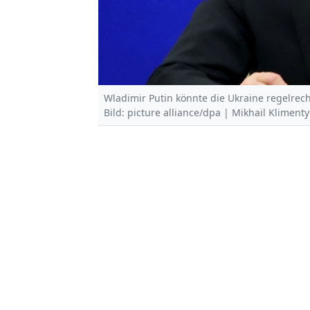
Wladimir Putin könnte die Ukraine regelrec
Bild: picture alliance/dpa | Mikhail Kliment