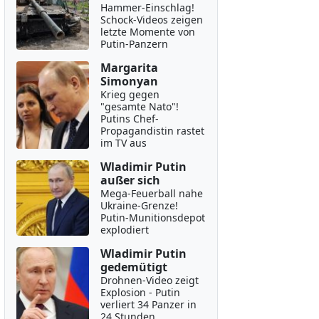
Hammer-Einschlag!
Schock-Videos zeigen
letzte Momente von
Putin-Panzern
Margarita
Simonyan
Krieg gegen
"gesamte Nato"!
Putins Chef-
Propagandistin rastet
im TV aus
Wladimir Putin
außer sich
Mega-Feuerball nahe
Ukraine-Grenze!
Putin-Munitionsdepot
explodiert
Wladimir Putin
gedemütigt
Drohnen-Video zeigt
Explosion - Putin
verliert 34 Panzer in
24 Stunden