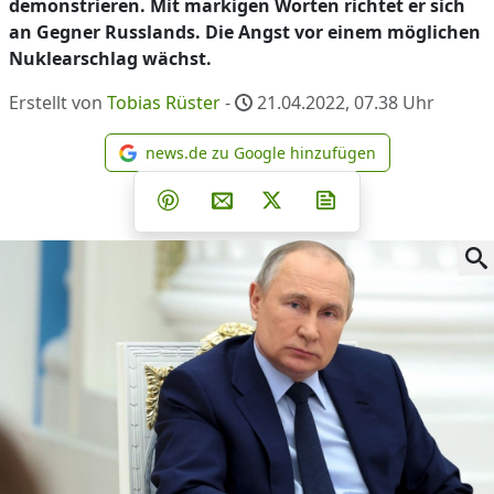
demonstrieren. Mit markigen Worten richtet er sich
an Gegner Russlands. Die Angst vor einem möglichen
Nuklearschlag wächst.
Erstellt von
Tobias Rüster
-
21.04.2022, 07.38
Uhr
news.de zu Google hinzufügen
news.de zu Google hinzufüg
Teilen auf Facebook
Teilen auf Whatsapp
Teilen auf Telegram
Teilen auf Pinterest
Per E-Mail teilen
Post auf X
Newsletter abonni