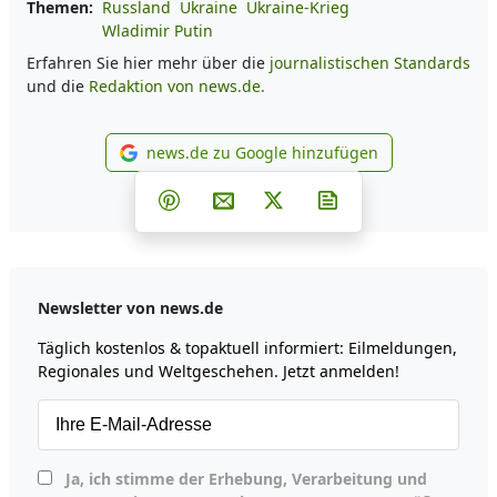
Themen:
Russland
Ukraine
Ukraine-Krieg
Wladimir Putin
Erfahren Sie hier mehr über die
journalistischen Standards
und die
Redaktion von news.de.
news.de zu Google hinzufügen
news.de zu Google hinzufüg
Teilen auf Facebook
Teilen auf Whatsapp
Teilen auf Telegram
Teilen auf Pinterest
Per E-Mail teilen
Post auf X
Newsletter abonni
Newsletter von news.de
Täglich kostenlos & topaktuell informiert: Eilmeldungen,
Regionales und Weltgeschehen. Jetzt anmelden!
Ja, ich stimme der Erhebung, Verarbeitung und