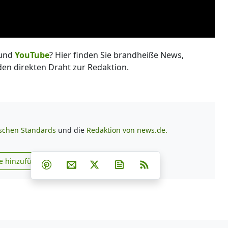
und
YouTube
? Hier finden Sie brandheiße News,
 den direkten Draht zur Redaktion.
ischen Standards
und die
Redaktion von news.de.
Teilen auf Facebook
Teilen auf Whatsapp
Teilen auf Telegram
e hinzufügen
Teilen auf Pinterest
Per E-Mail teilen
Post auf X
Newsletter abonnieren
RSS
s.de zu Google hinzufügen