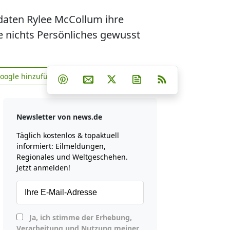
ldaten Rylee McCollum ihre
e nichts Persönliches gewusst
Teilen auf Facebook
Teilen auf Whatsapp
Teilen auf Telegram
Google hinzufügen
Teilen auf Pinterest
Per E-Mail teilen
Post auf X
Newsletter abonniere
RSS
news.de zu Google hinzufügen
Newsletter von news.de
Täglich kostenlos & topaktuell
informiert: Eilmeldungen,
Regionales und Weltgeschehen.
Jetzt anmelden!
Ja, ich stimme der Erhebung,
Verarbeitung und Nutzung meiner