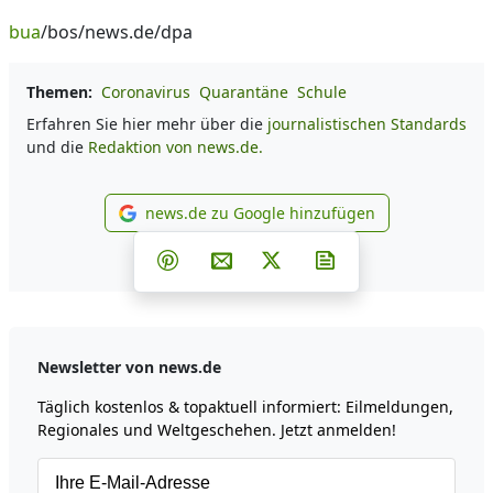
bua
/bos/news.de/dpa
Themen:
Coronavirus
Quarantäne
Schule
Erfahren Sie hier mehr über die
journalistischen Standards
und die
Redaktion von news.de.
news.de zu Google hinzufügen
news.de zu Google hinzufüg
Teilen auf Facebook
Teilen auf Whatsapp
Teilen auf Telegram
Teilen auf Pinterest
Per E-Mail teilen
Post auf X
Newsletter abonni
Newsletter von news.de
Täglich kostenlos & topaktuell informiert: Eilmeldungen,
Regionales und Weltgeschehen. Jetzt anmelden!