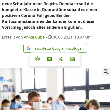
neue Schuljahr neue Regeln. Demnach soll die
komplette Klasse in Quarantäne sobald es einen
positiven Corona-Fall gebe. Bei den
Kultusminister:innen der Länder kommt dieser
Vorschlag jedoch alles andere als gut an.
Erstellt von
Anika Bube
-
06.08.2021, 10.07
Uhr
news.de zu Google hinzufügen
news.de zu Google hinzufüg
Teilen auf Facebook
Teilen auf Whatsapp
Teilen auf Telegram
Teilen auf Pinterest
Per E-Mail teilen
Post auf X
Newsletter abonni