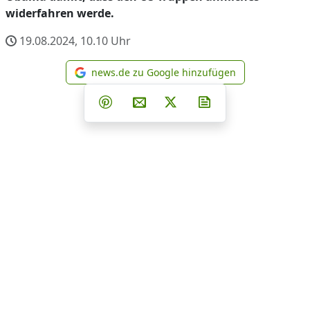
widerfahren werde.
19.08.2024, 10.10
Uhr
news.de zu Google hinzufügen
news.de zu Google hinzufüg
Teilen auf Facebook
Teilen auf Whatsapp
Teilen auf Telegram
Teilen auf Pinterest
Per E-Mail teilen
Post auf X
Newsletter abonni