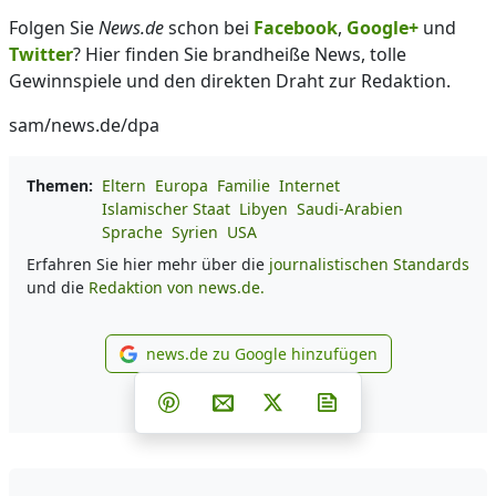
Folgen Sie
News.de
schon bei
Facebook
,
Google+
und
Twitter
? Hier finden Sie brandheiße News, tolle
Gewinnspiele und den direkten Draht zur Redaktion.
sam/news.de/dpa
Themen:
Eltern
Europa
Familie
Internet
Islamischer Staat
Libyen
Saudi-Arabien
Sprache
Syrien
USA
Erfahren Sie hier mehr über die
journalistischen Standards
und die
Redaktion von news.de.
news.de zu Google hinzufügen
news.de zu Google hinzufüg
Teilen auf Facebook
Teilen auf Whatsapp
Teilen auf Telegram
Teilen auf Pinterest
Per E-Mail teilen
Post auf X
Newsletter abonni