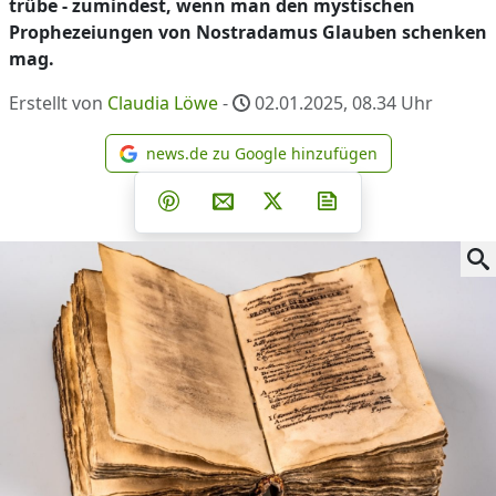
trübe - zumindest, wenn man den mystischen
Prophezeiungen von Nostradamus Glauben schenken
mag.
Erstellt von
Claudia Löwe
-
02.01.2025, 08.34
Uhr
news.de zu Google hinzufügen
news.de zu Google hinzufüg
Teilen auf Facebook
Teilen auf Whatsapp
Teilen auf Telegram
Teilen auf Pinterest
Per E-Mail teilen
Post auf X
Newsletter abonni