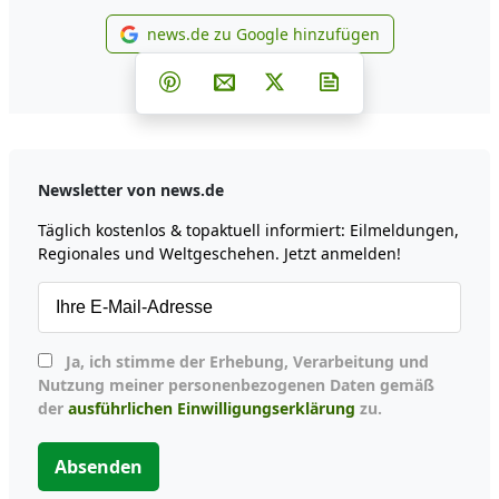
news.de zu Google hinzufügen
news.de zu Google hinzufüg
Teilen auf Facebook
Teilen auf Whatsapp
Teilen auf Telegram
Teilen auf Pinterest
Per E-Mail teilen
Post auf X
Newsletter abonni
Newsletter von news.de
Täglich kostenlos & topaktuell informiert: Eilmeldungen,
Regionales und Weltgeschehen. Jetzt anmelden!
Ja, ich stimme der Erhebung, Verarbeitung und
Nutzung meiner personenbezogenen Daten gemäß
der
ausführlichen Einwilligungserklärung
zu.
Absenden