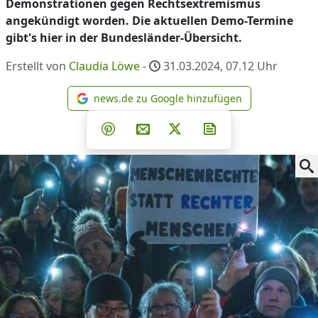
Demonstrationen gegen Rechtsextremismus
angekündigt worden. Die aktuellen Demo-Termine
gibt's hier in der Bundesländer-Übersicht.
Erstellt von
Claudia Löwe
-
31.03.2024, 07.12
Uhr
news.de zu Google hinzufügen
news.de zu Google hinzufüg
Teilen auf Facebook
Teilen auf Whatsapp
Teilen auf Telegram
Teilen auf Pinterest
Per E-Mail teilen
Post auf X
Newsletter abonni