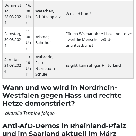
Donnerst
16.
ag,
00
Wetschen,
Wir sind bunt!
28.03.202
Uh
Schützenplatz
4
r
11.
Samstag,
Für ein Wismar ohne Hass und Hetze
00
Wismar,
30.03.202
- weil die Menschenwürde
Uh
Bahnhof
4
unantastbar ist
r
13.
Walsrode,
Sonntag,
10
Felix-
31.03.202
Es gibt kein ruhiges Hinterland
Uh
Nussbaum-
4
r
Schule
Wann und wo wird in Nordrhein-
Westfalen gegen Hass und rechte
Hetze demonstriert?
- aktuelle Termine folgen -
Anti-AfD-Demos in Rheinland-Pfalz
und im Saarland aktuell im März