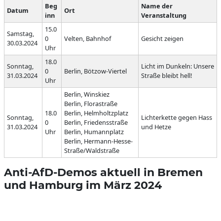
Beg
Name der
Datum
Ort
inn
Veranstaltung
15.0
Samstag,
0
Velten, Bahnhof
Gesicht zeigen
30.03.2024
Uhr
18.0
Sonntag,
Licht im Dunkeln: Unsere
0
Berlin, Bötzow-Viertel
31.03.2024
Straße bleibt hell!
Uhr
Berlin, Winskiez
Berlin, Florastraße
18.0
Berlin, Helmholtzplatz
Sonntag,
Lichterkette gegen Hass
0
Berlin, Friedensstraße
31.03.2024
und Hetze
Uhr
Berlin, Humannplatz
Berlin, Hermann-Hesse-
Straße/Waldstraße
Anti-AfD-Demos aktuell in Bremen
und Hamburg im März 2024