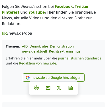
Folgen Sie
News.de
schon bei
Facebook
,
Twitter
,
Pinterest
und
YouTube
? Hier finden Sie brandheiße
News, aktuelle Videos und den direkten Draht zur
Redaktion.
loc
/news.de/dpa
Themen:
AfD
Demokratie
Demonstration
news.de aktuell
Rechtsextremismus
Erfahren Sie hier mehr über die
journalistischen Standards
und die
Redaktion von news.de.
news.de zu Google hinzufügen
news.de zu Google hinzufüg
Teilen auf Facebook
Teilen auf Whatsapp
Teilen auf Telegram
Teilen auf Pinterest
Per E-Mail teilen
Post auf X
Newsletter abonni