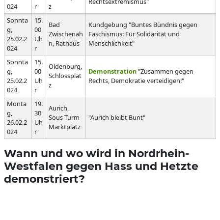
Rechtsextremismus"
024
r
z
Sonnta
15.
Bad
Kundgebung "Buntes Bündnis gegen
g,
00
Zwischenah
Faschismus: Für Solidarität und
25.02.2
Uh
n, Rathaus
Menschlichkeit"
024
r
Sonnta
15.
Oldenburg,
g,
00
Demonstration
"Zusammen gegen
Schlossplat
25.02.2
Uh
Rechts, Demokratie verteidigen!"
z
024
r
Monta
19.
Aurich,
g,
30
Sous Turm
"Aurich bleibt Bunt"
26.02.2
Uh
Marktplatz
024
r
Wann und wo wird in Nordrhein-
Westfalen gegen Hass und Hetzte
demonstriert?