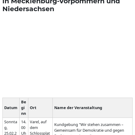
in Mecklenburg-Vorpommern und
Niedersachsen
Be
Datum
gi
Ort
Name der Veranstaltung
nn
Sonnta
14.
Varel, auf
Kundgebung "Wir stehen zusammen –
g,
00
dem
Gemeinsam für Demokratie und gegen
25.02.2
Uh
Schlossplat