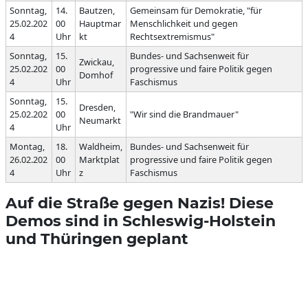
Sonntag,
14.
Bautzen,
Gemeinsam für Demokratie, "für
25.02.202
00
Hauptmar
Menschlichkeit und gegen
4
Uhr
kt
Rechtsextremismus"
Sonntag,
15.
Bundes- und Sachsenweit für
Zwickau,
25.02.202
00
progressive und faire Politik gegen
Domhof
4
Uhr
Faschismus
Sonntag,
15.
Dresden,
25.02.202
00
"Wir sind die Brandmauer"
Neumarkt
4
Uhr
Montag,
18.
Waldheim,
Bundes- und Sachsenweit für
26.02.202
00
Marktplat
progressive und faire Politik gegen
4
Uhr
z
Faschismus
Auf die Straße gegen Nazis! Diese
Demos sind in Schleswig-Holstein
und Thüringen geplant