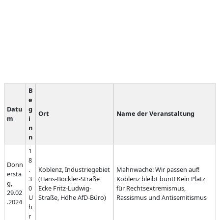
B
e
Datu
g
Ort
Name der Veranstaltung
m
i
n
n
1
8
Donn
.
Koblenz, Industriegebiet
Mahnwache: Wir passen auf!
ersta
3
(Hans-Böckler-Straße
Koblenz bleibt bunt! Kein Platz
g,
0
Ecke Fritz-Ludwig-
für Rechtsextremismus,
29.02
U
Straße, Höhe AfD-Büro)
Rassismus und Antisemitismus
.2024
h
r