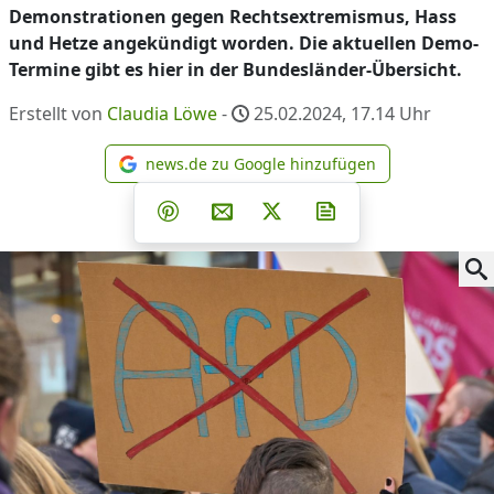
Demonstrationen gegen Rechtsextremismus, Hass
und Hetze angekündigt worden. Die aktuellen Demo-
Termine gibt es hier in der Bundesländer-Übersicht.
Erstellt von
Claudia Löwe
-
25.02.2024, 17.14
Uhr
news.de zu Google hinzufügen
news.de zu Google hinzufüg
Teilen auf Facebook
Teilen auf Whatsapp
Teilen auf Telegram
Teilen auf Pinterest
Per E-Mail teilen
Post auf X
Newsletter abonni