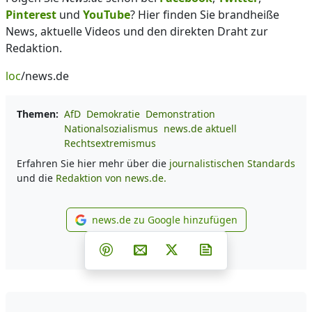
Pinterest
und
YouTube
? Hier finden Sie brandheiße
News, aktuelle Videos und den direkten Draht zur
Redaktion.
loc
/news.de
Themen:
AfD
Demokratie
Demonstration
Nationalsozialismus
news.de aktuell
Rechtsextremismus
Erfahren Sie hier mehr über die
journalistischen Standards
und die
Redaktion von news.de.
news.de zu Google hinzufügen
news.de zu Google hinzufüg
Teilen auf Facebook
Teilen auf Whatsapp
Teilen auf Telegram
Teilen auf Pinterest
Per E-Mail teilen
Post auf X
Newsletter abonni