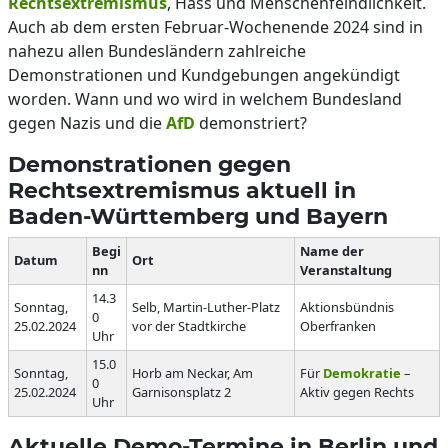
Rechtsextremismus
, Hass und Menschenfeindlichkeit.
Auch ab dem ersten Februar-Wochenende 2024 sind in
nahezu allen Bundesländern zahlreiche
Demonstrationen und Kundgebungen angekündigt
worden. Wann und wo wird in welchem Bundesland
gegen Nazis und die
AfD
demonstriert?
Demonstrationen gegen
Rechtsextremismus aktuell in
Baden-Württemberg und Bayern
Begi
Name der
Datum
Ort
nn
Veranstaltung
14.3
Sonntag,
Selb, Martin-Luther-Platz
Aktionsbündnis
0
25.02.2024
vor der Stadtkirche
Oberfranken
Uhr
15.0
Sonntag,
Horb am Neckar, Am
Für
Demokratie
–
0
25.02.2024
Garnisonsplatz 2
Aktiv gegen Rechts
Uhr
Aktuelle Demo-Termine in Berlin und