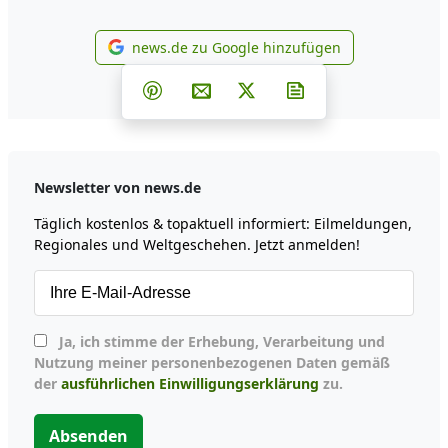
news.de zu Google hinzufügen
news.de zu Google hinzufüg
Teilen auf Facebook
Teilen auf Whatsapp
Teilen auf Telegram
Teilen auf Pinterest
Per E-Mail teilen
Post auf X
Newsletter abonni
Newsletter von news.de
Täglich kostenlos & topaktuell informiert: Eilmeldungen,
Regionales und Weltgeschehen. Jetzt anmelden!
Ja, ich stimme der Erhebung, Verarbeitung und
Nutzung meiner personenbezogenen Daten gemäß
der
ausführlichen Einwilligungserklärung
zu.
Absenden