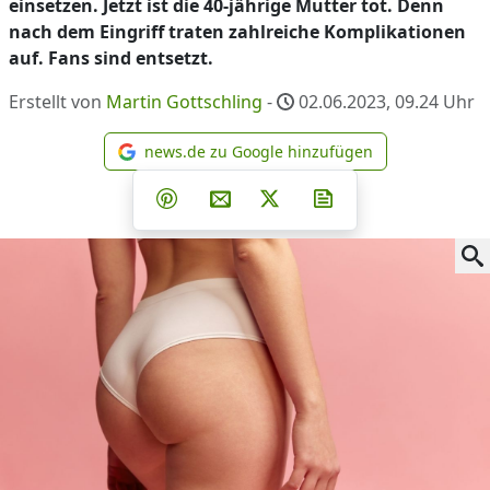
einsetzen. Jetzt ist die 40-jährige Mutter tot. Denn
nach dem Eingriff traten zahlreiche Komplikationen
auf. Fans sind entsetzt.
Erstellt von
Martin Gottschling
-
02.06.2023, 09.24
Uhr
news.de zu Google hinzufügen
news.de zu Google hinzufüg
Teilen auf Facebook
Teilen auf Whatsapp
Teilen auf Telegram
Teilen auf Pinterest
Per E-Mail teilen
Post auf X
Newsletter abonni