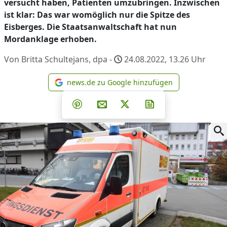
versucht haben, Patienten umzubringen. Inzwischen
ist klar: Das war womöglich nur die Spitze des
Eisberges. Die Staatsanwaltschaft hat nun
Mordanklage erhoben.
Von Britta Schultejans, dpa -
24.08.2022, 13.26
Uhr
news.de zu Google hinzufügen
news.de zu Google hinzufüg
Teilen auf Facebook
Teilen auf Whatsapp
Teilen auf Telegram
Teilen auf Pinterest
Per E-Mail teilen
Post auf X
Newsletter abonni