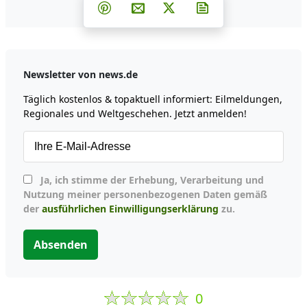
Teilen auf Facebook
Teilen auf Whatsapp
Teilen auf Telegram
Teilen auf Pinterest
Per E-Mail teilen
Post auf X
Newsletter abonni
Newsletter von news.de
Täglich kostenlos & topaktuell informiert: Eilmeldungen,
Regionales und Weltgeschehen. Jetzt anmelden!
Ja, ich stimme der Erhebung, Verarbeitung und
Nutzung meiner personenbezogenen Daten gemäß
der
ausführlichen Einwilligungserklärung
zu.
Absenden
0