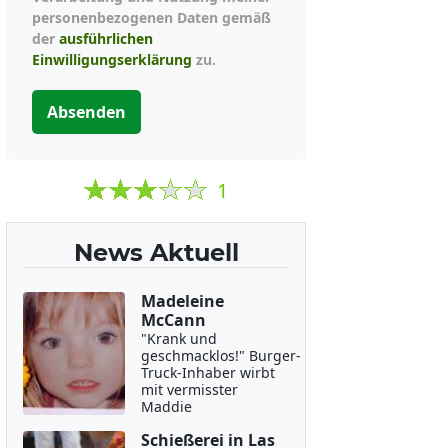
personenbezogenen Daten gemäß
der
ausführlichen
Einwilligungserklärung
zu.
Absenden
1
News Aktuell
Madeleine
McCann
"Krank und
geschmacklos!" Burger-
Truck-Inhaber wirbt
mit vermisster
Maddie
Schießerei in Las