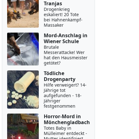
Tranjas
Drogenkrieg
eskaliert! 20 Tote
bei Hahnenkampf-
Massaker
Mord-Anschlag in
Wiener Schule
Brutale
Messerattacke! Wer
hat den Hausmeister
getötet?
Tödliche
Drogenparty
Hilfe verweigert? 14-
Jährige tot
aufgefunden - 18-
Jähriger
festgenommen
Horror-Mord in
Mönchengladbach
Totes Baby in
Mülleimer entdeckt -
Mutter identifiziert