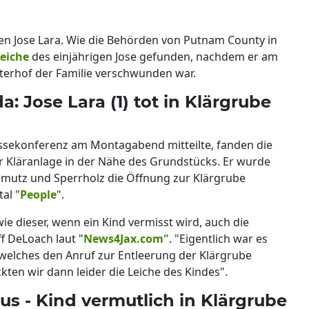
ten Jose Lara. Wie die Behörden von Putnam County in
eiche
des einjährigen Jose gefunden, nachdem er am
terhof der Familie verschwunden war.
a: Jose Lara (1) tot in Klärgrube
essekonferenz am Montagabend mitteilte, fanden die
ner Kläranlage in der Nähe des Grundstücks. Er wurde
chmutz und Sperrholz die Öffnung zur Klärgrube
al "
People
".
 wie dieser, wenn ein Kind vermisst wird, auch die
f DeLoach laut "
News4Jax.com"
. "Eigentlich war es
welches den Anruf zur Entleerung der Klärgrube
kten wir dann leider die Leiche des Kindes".
aus - Kind vermutlich in Klärgrube