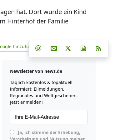
tragen hat. Dort wurde ein Kind
om Hinterhof der Familie
Teilen auf Facebook
Teilen auf Whatsapp
Teilen auf Telegram
Google hinzufügen
Teilen auf Pinterest
Per E-Mail teilen
Post auf X
Newsletter abonniere
RSS
news.de zu Google hinzufügen
Newsletter von news.de
Täglich kostenlos & topaktuell
informiert: Eilmeldungen,
Regionales und Weltgeschehen.
Jetzt anmelden!
Ja, ich stimme der Erhebung,
Verarbeitung und Nutzung meiner