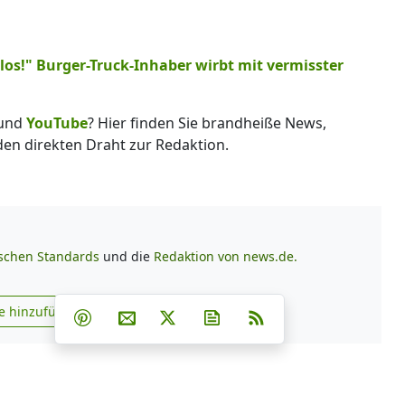
s!" Burger-Truck-Inhaber wirbt mit vermisster
und
YouTube
? Hier finden Sie brandheiße News,
 den direkten Draht zur Redaktion.
ischen Standards
und die
Redaktion von news.de.
Teilen auf Facebook
Teilen auf Whatsapp
Teilen auf Telegram
e hinzufügen
Teilen auf Pinterest
Per E-Mail teilen
Post auf X
Newsletter abonnieren
RSS
s.de zu Google hinzufügen