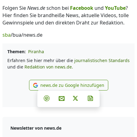
Folgen Sie
News.de
schon bei
Facebook
und
YouTube
?
Hier finden Sie brandheiße News, aktuelle Videos, tolle
Gewinnspiele und den direkten Draht zur Redaktion.
sba
/bua/news.de
Themen:
Piranha
Erfahren Sie hier mehr über die
journalistischen Standards
und die
Redaktion von news.de.
news.de zu Google hinzufügen
news.de zu Google hinzufüg
Teilen auf Facebook
Teilen auf Whatsapp
Teilen auf Telegram
Teilen auf Pinterest
Per E-Mail teilen
Post auf X
Newsletter abonni
Newsletter von news.de