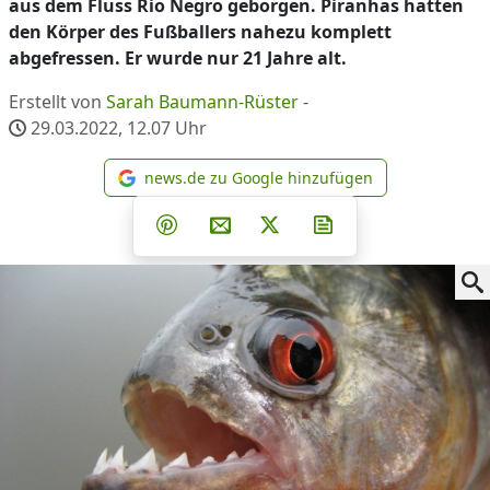
aus dem Fluss Rio Negro geborgen. Piranhas hatten
den Körper des Fußballers nahezu komplett
abgefressen. Er wurde nur 21 Jahre alt.
Erstellt von
Sarah Baumann-Rüster
-
29.03.2022, 12.07
Uhr
news.de zu Google hinzufügen
news.de zu Google hinzufüg
Teilen auf Facebook
Teilen auf Whatsapp
Teilen auf Telegram
Teilen auf Pinterest
Per E-Mail teilen
Post auf X
Newsletter abonni