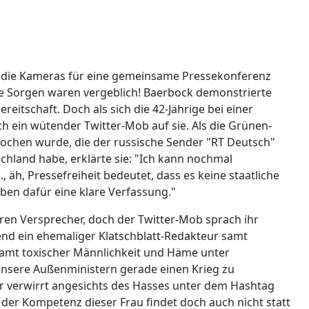
r die Kameras für eine gemeinsame Pressekonferenz
alle Sorgen waren vergeblich! Baerbock demonstrierte
reitschaft. Doch als sich die 42-Jährige bei einer
ich ein wütender Twitter-Mob auf sie. Als die Grünen-
prochen wurde, die der russische Sender "RT Deutsch"
hland habe, erklärte sie: "Ich kann nochmal
., äh, Pressefreiheit bedeutet, dass es keine staatliche
ben dafür eine klare Verfassung."
en Versprecher, doch der Twitter-Mob sprach ihr
nd ein ehemaliger Klatschblatt-Redakteur samt
samt toxischer Männlichkeit und Häme unter
unsere Außenministern gerade einen Krieg zu
zer verwirrt angesichts des Hasses unter dem Hashtag
g der Kompetenz dieser Frau findet doch auch nicht statt