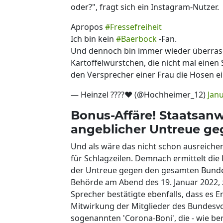
oder?", fragt sich ein Instagram-Nutzer.
Apropos
#Fressefreiheit
Ich bin kein
#Baerbock
-Fan.
Und dennoch bin immer wieder überras
Kartoffelwürstchen, die nicht mal einen 
den Versprecher einer Frau die Hosen e
— Heinzel ????❤️ (@Hochheimer_12)
Janu
Bonus-Affäre! Staatsanw
angeblicher Untreue ge
Und als wäre das nicht schon ausreich
für Schlagzeilen. Demnach ermittelt di
der Untreue gegen den gesamten Bundes
Behörde am Abend des 19. Januar 2022, z
Sprecher bestätigte ebenfalls, dass es E
Mitwirkung der Mitglieder des Bundesv
sogenannten 'Corona-Boni', die - wie ber