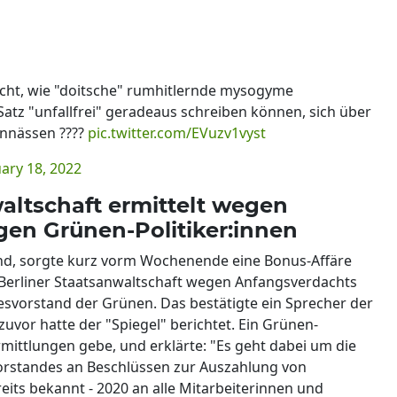
cht, wie "doitsche" rumhitlernde mysogyme
Satz "unfallfrei" geradeaus schreiben können, sich über
innässen ????
pic.twitter.com/EVuzv1vyst
ary 18, 2022
altschaft ermittelt wegen
gen Grünen-Politiker:innen
end, sorgte kurz vorm Wochenende eine Bonus-Affäre
e Berliner Staatsanwaltschaft wegen Anfangsverdachts
vorstand der Grünen. Das bestätigte ein Sprecher der
uvor hatte der "Spiegel" berichtet. Ein Grünen-
rmittlungen gebe, und erklärte: "Es geht dabei um die
orstandes an Beschlüssen zur Auszahlung von
eits bekannt - 2020 an alle Mitarbeiterinnen und