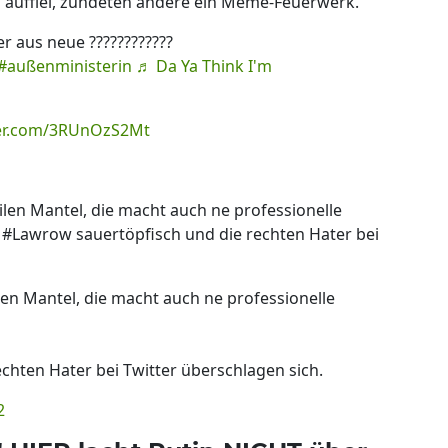
a auffiel, zündeten andere ein Meme-Feuerwerk.
r aus neue ????????????
#außenministerin
♬ Da Ya Think I'm
ter.com/3RUnOzS2Mt
len Mantel, die macht auch ne professionelle
 #Lawrow sauertöpfisch und die rechten Hater bei
len Mantel, die macht auch ne professionelle
chten Hater bei Twitter überschlagen sich.
2