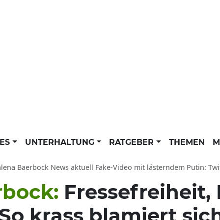
LES
UNTERHALTUNG
RATGEBER
THEMEN
M
ena Baerbock News aktuell Fake-Video mit lästerndem Putin: Twitter ätzt über
rbock:
Fressefreiheit,
So krass blamiert sic