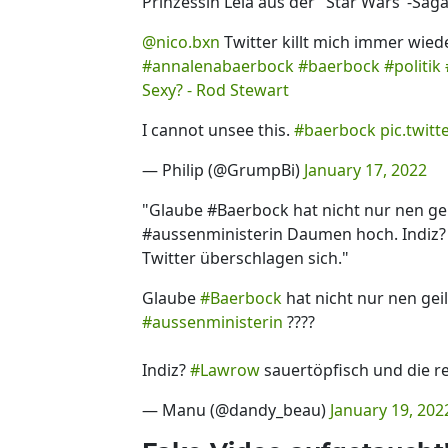
Prinzessin Leia aus der "Star Wars"-Sag
@nico.bxn
Twitter killt mich immer wiede
#annalenabaerbock
#baerbock
#politik
Sexy? - Rod Stewart
I cannot unsee this.
#baerbock
pic.twit
— Philip (@GrumpBi)
January 17, 2022
"Glaube #Baerbock hat nicht nur nen gei
#aussenministerin Daumen hoch. Indiz?
Twitter überschlagen sich."
Glaube
#Baerbock
hat nicht nur nen gei
#aussenministerin
????
Indiz?
#Lawrow
sauertöpfisch und die re
— Manu (@dandy_beau)
January 19, 202