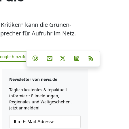
Kritikern kann die Grünen-
sprecher für Aufruhr im Netz.
Teilen auf Facebook
Teilen auf Whatsapp
Teilen auf Telegram
Google hinzufügen
Teilen auf Pinterest
Per E-Mail teilen
Post auf X
Newsletter abonniere
RSS
news.de zu Google hinzufügen
Newsletter von news.de
Täglich kostenlos & topaktuell
informiert: Eilmeldungen,
Regionales und Weltgeschehen.
Jetzt anmelden!