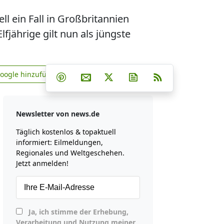
l ein Fall in Großbritannien
lfjährige gilt nun als jüngste
Teilen auf Facebook
Teilen auf Whatsapp
Teilen auf Telegram
Google hinzufügen
Teilen auf Pinterest
Per E-Mail teilen
Post auf X
Newsletter abonniere
RSS
news.de zu Google hinzufügen
Newsletter von news.de
Täglich kostenlos & topaktuell
informiert: Eilmeldungen,
Regionales und Weltgeschehen.
Jetzt anmelden!
Ja, ich stimme der Erhebung,
Verarbeitung und Nutzung meiner