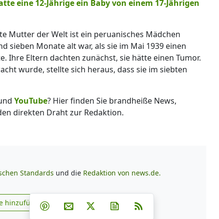
atte eine 12-Jährige ein Baby von einem 17-Jährigen
te Mutter der Welt ist ein peruanisches Mädchen
d sieben Monate alt war, als sie im Mai 1939 einen
 Ihre Eltern dachten zunächst, sie hätte einen Tumor.
acht wurde, stellte sich heraus, dass sie im siebten
und
YouTube
? Hier finden Sie brandheiße News,
 den direkten Draht zur Redaktion.
ischen Standards
und die
Redaktion von news.de.
Teilen auf Facebook
Teilen auf Whatsapp
Teilen auf Telegram
e hinzufügen
Teilen auf Pinterest
Per E-Mail teilen
Post auf X
Newsletter abonnieren
RSS
s.de zu Google hinzufügen