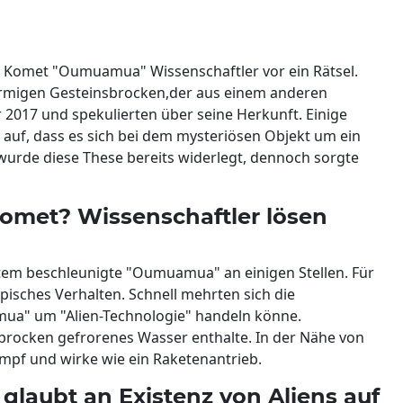
er Komet "Oumuamua" Wissenschaftler vor ein Rätsel.
rmigen Gesteinsbrocken,der aus einem anderen
 2017 und spekulierten über seine Herkunft. Einige
 auf, dass es sich bei dem mysteriösen Objekt um ein
wurde diese These bereits widerlegt, dennoch sorgte
Komet? Wissenschaftler lösen
tem beschleunigte "Oumuamua" an einigen Stellen. Für
isches Verhalten. Schnell mehrten sich die
ua" um "Alien-Technologie" handeln könne.
elsbrocken gefrorenes Wasser enthalte. In der Nähe von
mpf und wirke wie ein Raketenantrieb.
glaubt an Existenz von Aliens auf