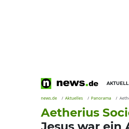
AKTUEL
news.de
Aktuelles
Panorama
Aethe
Aetherius Soci
Jesus war ein 