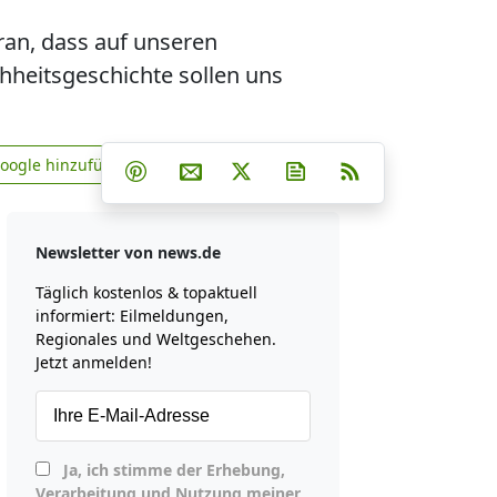
aran, dass auf unseren
hheitsgeschichte sollen uns
Teilen auf Facebook
Teilen auf Whatsapp
Teilen auf Telegram
Google hinzufügen
Teilen auf Pinterest
Per E-Mail teilen
Post auf X
Newsletter abonniere
RSS
news.de zu Google hinzufügen
Newsletter von news.de
Täglich kostenlos & topaktuell
informiert: Eilmeldungen,
Regionales und Weltgeschehen.
Jetzt anmelden!
Ja, ich stimme der Erhebung,
Verarbeitung und Nutzung meiner