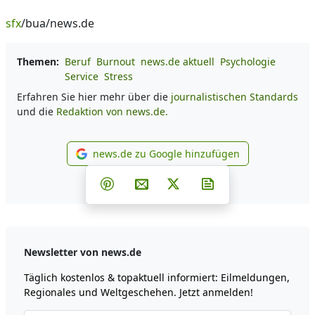
sfx
/bua/news.de
Themen:
Beruf
Burnout
news.de aktuell
Psychologie
Service
Stress
Erfahren Sie hier mehr über die
journalistischen Standards
und die
Redaktion von news.de.
news.de zu Google hinzufügen
news.de zu Google hinzufüg
Teilen auf Facebook
Teilen auf Whatsapp
Teilen auf Telegram
Teilen auf Pinterest
Per E-Mail teilen
Post auf X
Newsletter abonni
Newsletter von news.de
Täglich kostenlos & topaktuell informiert: Eilmeldungen,
Regionales und Weltgeschehen. Jetzt anmelden!