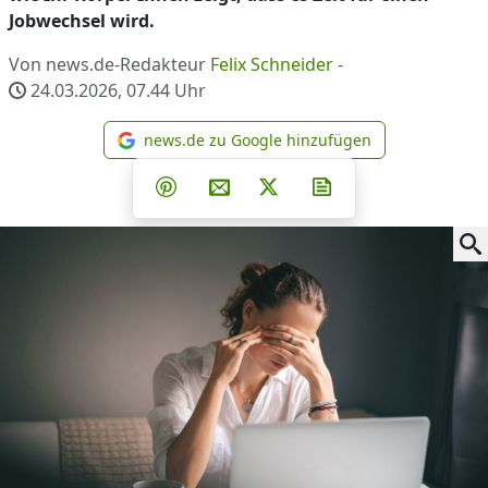
Jobwechsel wird.
Von news.de-Redakteur
Felix Schneider
-
24.03.2026, 07.44
Uhr
news.de zu Google hinzufügen
news.de zu Google hinzufüg
Teilen auf Facebook
Teilen auf Whatsapp
Teilen auf Telegram
Teilen auf Pinterest
Per E-Mail teilen
Post auf X
Newsletter abonni