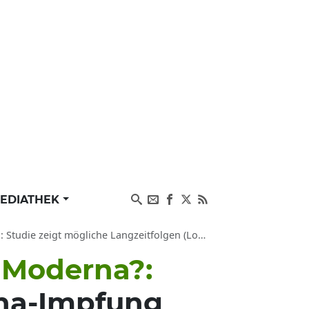
EDIATHEK
iche Langzeitfolgen (Long Covid) durch mRNA Vakzin
 Moderna?:
ona-Impfung