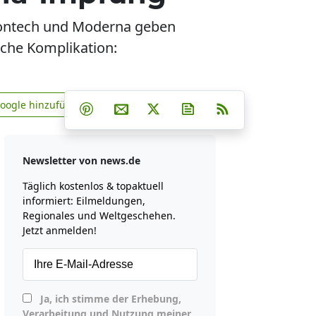
iontech und Moderna geben
iche Komplikation:
Teilen auf Facebook
Teilen auf Whatsapp
Teilen auf Telegram
Google hinzufügen
Teilen auf Pinterest
Per E-Mail teilen
Post auf X
Newsletter abonniere
RSS
news.de zu Google hinzufügen
Newsletter von news.de
Täglich kostenlos & topaktuell
informiert: Eilmeldungen,
Regionales und Weltgeschehen.
Jetzt anmelden!
Ja, ich stimme der Erhebung,
Verarbeitung und Nutzung meiner