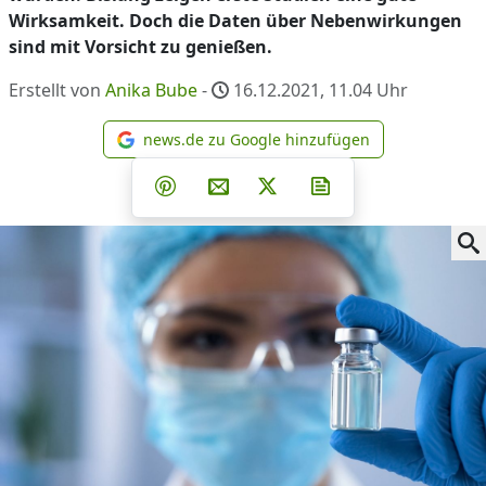
Wirksamkeit. Doch die Daten über Nebenwirkungen
sind mit Vorsicht zu genießen.
Erstellt von
Anika Bube
-
16.12.2021, 11.04
Uhr
news.de zu Google hinzufügen
news.de zu Google hinzufüg
Teilen auf Facebook
Teilen auf Whatsapp
Teilen auf Telegram
Teilen auf Pinterest
Per E-Mail teilen
Post auf X
Newsletter abonni