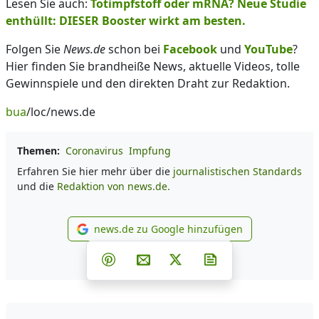
Lesen Sie auch:
Totimpfstoff oder mRNA? Neue Studie
enthüllt: DIESER Booster wirkt am besten.
Folgen Sie
News.de
schon bei
Facebook
und
YouTube
?
Hier finden Sie brandheiße News, aktuelle Videos, tolle
Gewinnspiele und den direkten Draht zur Redaktion.
bua
/loc/news.de
Themen:
Coronavirus
Impfung
Erfahren Sie hier mehr über die
journalistischen Standards
und die
Redaktion von news.de.
news.de zu Google hinzufügen
news.de zu Google hinzufüg
Teilen auf Facebook
Teilen auf Whatsapp
Teilen auf Telegram
Teilen auf Pinterest
Per E-Mail teilen
Post auf X
Newsletter abonni