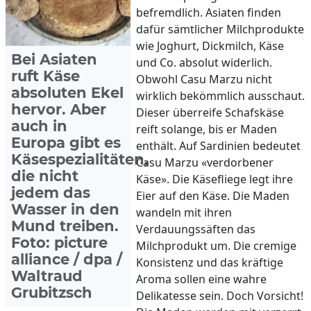
befremdlich. Asiaten finden
dafür sämtlicher Milchprodukte
wie Joghurt, Dickmilch, Käse
Bei Asiaten
und Co. absolut widerlich.
ruft Käse
Obwohl Casu Marzu nicht
absoluten Ekel
wirklich bekömmlich ausschaut.
hervor. Aber
Dieser überreife Schafskäse
auch in
reift solange, bis er Maden
Europa gibt es
enthält. Auf Sardinien bedeutet
Käsespezialitäten,
Casu Marzu «verdorbener
die nicht
Käse». Die Käsefliege legt ihre
jedem das
Eier auf den Käse. Die Maden
Wasser in den
wandeln mit ihren
Mund treiben.
Verdauungssäften das
Foto: picture
Milchprodukt um. Die cremige
alliance / dpa /
Konsistenz und das kräftige
Waltraud
Aroma sollen eine wahre
Grubitzsch
Delikatesse sein. Doch Vorsicht!