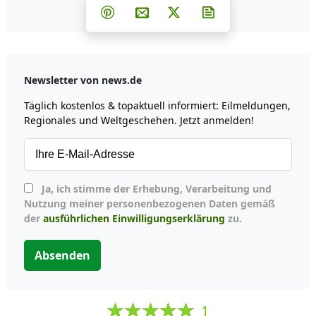
Teilen auf Facebook
Teilen auf Whatsapp
Teilen auf Telegram
Teilen auf Pinterest
Per E-Mail teilen
Post auf X
Newsletter abonni
Newsletter von news.de
Täglich kostenlos & topaktuell informiert: Eilmeldungen,
Regionales und Weltgeschehen. Jetzt anmelden!
Ja, ich stimme der Erhebung, Verarbeitung und
Nutzung meiner personenbezogenen Daten gemäß
der
ausführlichen Einwilligungserklärung
zu.
Absenden
1