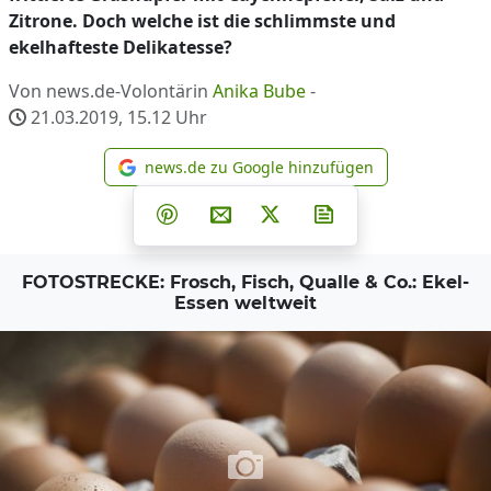
Zitrone. Doch welche ist die schlimmste und
ekelhafteste Delikatesse?
Von news.de-Volontärin
Anika Bube
-
21.03.2019, 15.12
Uhr
news.de zu Google hinzufügen
news.de zu Google hinzufüg
Teilen auf Facebook
Teilen auf Whatsapp
Teilen auf Telegram
Teilen auf Pinterest
Per E-Mail teilen
Post auf X
Newsletter abonni
FOTOSTRECKE: Frosch, Fisch, Qualle & Co.: Ekel-
Essen weltweit