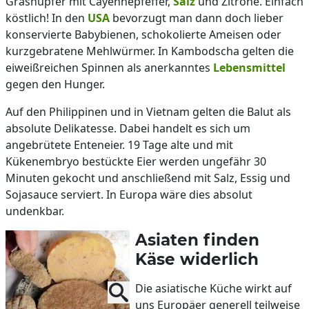
Grashüpfer mit Cayennepfeffer,
Salz
und Zitrone. Einfach
köstlich! In den
USA
bevorzugt man dann doch lieber
konservierte Babybienen, schokolierte Ameisen oder
kurzgebratene Mehlwürmer. In Kambodscha gelten die
eiweißreichen Spinnen als anerkanntes
Lebensmittel
gegen den Hunger.
Auf den Philippinen und in Vietnam gelten die Balut als
absolute Delikatesse. Dabei handelt es sich um
angebrütete Enteneier. 19 Tage alte und mit
Kükenembryo bestückte Eier werden ungefähr 30
Minuten gekocht und anschließend mit Salz, Essig und
Sojasauce serviert. In Europa wäre dies absolut
undenkbar.
Asiaten finden
Käse widerlich
Die asiatische Küche wirkt auf
uns Europäer generell teilweise