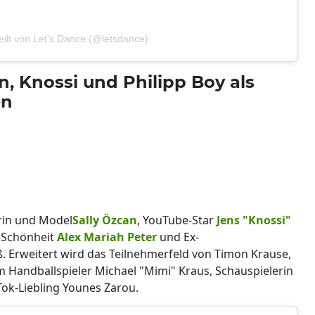
teilt von Let's Dance (@letsdance)
n, Knossi und Philipp Boy als
en
rin und Model
Sally Özcan
, YouTube-Star
Jens "Knossi"
-Schönheit
Alex Mariah Peter
und Ex-
. Erweitert wird das Teilnehmerfeld von Timon Krause,
m Handballspieler Michael "Mimi" Kraus, Schauspielerin
Tok-Liebling Younes Zarou.