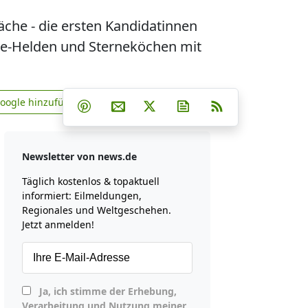
läche - die ersten Kandidatinnen
ube-Helden und Sterneköchen mit
Teilen auf Facebook
Teilen auf Whatsapp
Teilen auf Telegram
Google hinzufügen
Teilen auf Pinterest
Per E-Mail teilen
Post auf X
Newsletter abonniere
RSS
news.de zu Google hinzufügen
Newsletter von news.de
Täglich kostenlos & topaktuell
informiert: Eilmeldungen,
Regionales und Weltgeschehen.
Jetzt anmelden!
Ja, ich stimme der Erhebung,
Verarbeitung und Nutzung meiner