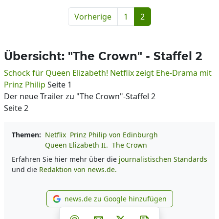
Vorherige
1
2
Übersicht: "The Crown" - Staffel 2
Schock für Queen Elizabeth! Netflix zeigt Ehe-Drama mit
Prinz Philip
Seite 1
Der neue Trailer zu "The Crown"-Staffel 2
Seite 2
Themen:
Netflix
Prinz Philip von Edinburgh
Queen Elizabeth II.
The Crown
Erfahren Sie hier mehr über die
journalistischen Standards
und die
Redaktion von news.de.
news.de zu Google hinzufügen
news.de zu Google hinzufüg
Teilen auf Facebook
Teilen auf Whatsapp
Teilen auf Telegram